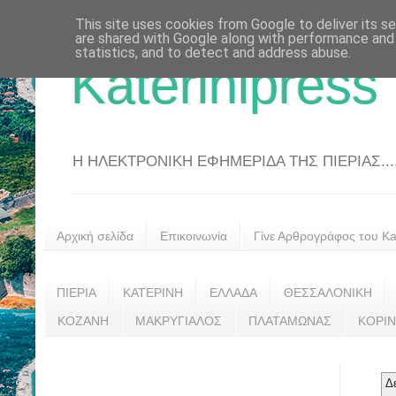
This site uses cookies from Google to deliver its se
are shared with Google along with performance and 
statistics, and to detect and address abuse.
Katerinipress
Η ΗΛΕΚΤΡΟΝΙΚΗ ΕΦΗΜΕΡΙΔΑ ΤΗΣ ΠΙΕΡΙΑΣ....
Αρχική σελίδα
Επικοινωνία
Γίνε Αρθρογράφος του Kat
ΠΙΕΡΙΑ
ΚΑΤΕΡΙΝΗ
ΕΛΛΑΔΑ
ΘΕΣΣΑΛΟΝΙΚΗ
ΚΟΖΑΝΗ
ΜΑΚΡΥΓΙΑΛΟΣ
ΠΛΑΤΑΜΩΝΑΣ
ΚΟΡΙ
Δ