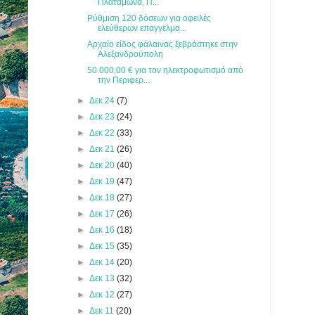
Πλαταμώνα, Π...
Ρύθμιση 120 δόσεων για οφειλές
ελεύθερων επαγγελμα...
Αρχαίο είδος φάλαινας ξεβράστηκε στην
Αλεξανδρούπολη
50.000,00 € για τον ηλεκτροφωτισμό από
την Περιφερ...
►
Δεκ 24
(7)
►
Δεκ 23
(24)
►
Δεκ 22
(33)
►
Δεκ 21
(26)
►
Δεκ 20
(40)
►
Δεκ 19
(47)
►
Δεκ 18
(27)
►
Δεκ 17
(26)
►
Δεκ 16
(18)
►
Δεκ 15
(35)
►
Δεκ 14
(20)
►
Δεκ 13
(32)
►
Δεκ 12
(27)
►
Δεκ 11
(20)