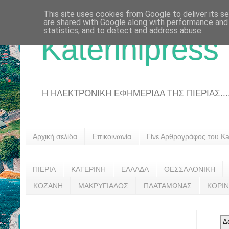
This site uses cookies from Google to deliver its se
are shared with Google along with performance and 
statistics, and to detect and address abuse.
Katerinipress
Η ΗΛΕΚΤΡΟΝΙΚΗ ΕΦΗΜΕΡΙΔΑ ΤΗΣ ΠΙΕΡΙΑΣ....
Αρχική σελίδα
Επικοινωνία
Γίνε Αρθρογράφος του Kat
ΠΙΕΡΙΑ
ΚΑΤΕΡΙΝΗ
ΕΛΛΑΔΑ
ΘΕΣΣΑΛΟΝΙΚΗ
ΚΟΖΑΝΗ
ΜΑΚΡΥΓΙΑΛΟΣ
ΠΛΑΤΑΜΩΝΑΣ
ΚΟΡΙ
Δ