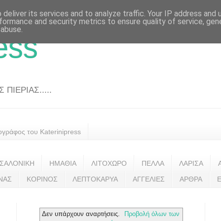
deliver its services and to analyze traffic. Your IP address and
formance and security metrics to ensure quality of service, ge
 abuse.
ess
ΠΙΕΡΙΑΣ.....
ογράφος του Katerinipress
ΣΑΛΟΝΙΚΗ
ΗΜΑΘΙΑ
ΛΙΤΟΧΩΡΟ
ΠΕΛΛΑ
ΛΑΡΙΣΑ
ΝΑΣ
ΚΟΡΙΝΟΣ
ΛΕΠΤΟΚΑΡΥΑ
ΑΓΓΕΛΙΕΣ
ΑΡΘΡΑ
Δεν υπάρχουν αναρτήσεις.
Προβολή όλων των