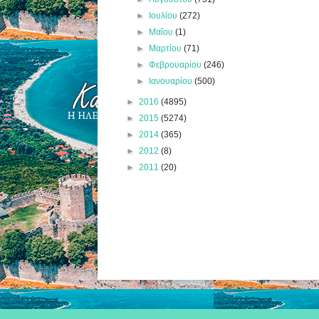
►
Ιουλίου
(272)
►
Μαΐου
(1)
►
Μαρτίου
(71)
►
Φεβρουαρίου
(246)
►
Ιανουαρίου
(500)
►
2016
(4895)
►
2015
(5274)
►
2014
(365)
►
2012
(8)
►
2011
(20)