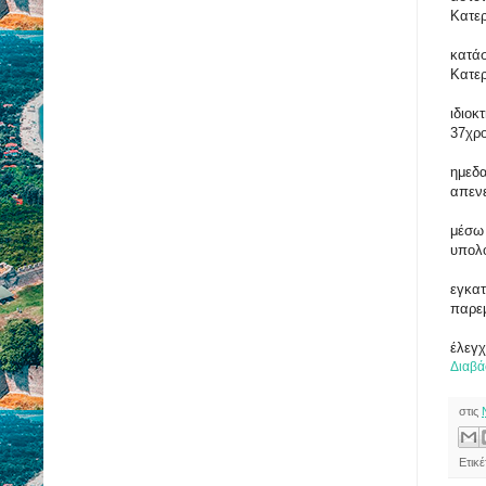
Κατερ
κατάσ
Κατερ
ιδιοκ
37χρ
ημεδα
απενε
μέσω 
υπολο
εγκατ
παρεμ
έλεγχ
Διαβά
στις
Ετικ