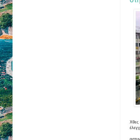
Χθες 
έλεγ
αστυν