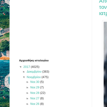
Απ
το
ιατ
Αρχειοθήκη ιστολογίου
▼
2017
(4025)
►
Δεκεμβρίου
(383)
▼
Νοεμβρίου
(475)
►
Νοε 30
(5)
►
Νοε 29
(7)
►
Νοε 28
(22)
►
Νοε 27
(8)
►
Νοε 26
(8)