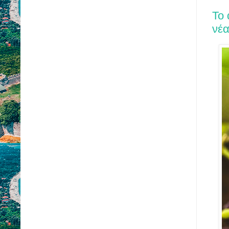
Το 
νέ