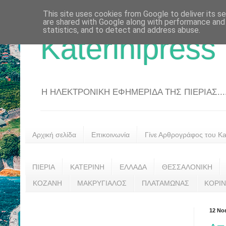
This site uses cookies from Google to deliver its se
are shared with Google along with performance and 
statistics, and to detect and address abuse.
Katerinipress
Η ΗΛΕΚΤΡΟΝΙΚΗ ΕΦΗΜΕΡΙΔΑ ΤΗΣ ΠΙΕΡΙΑΣ....
Αρχική σελίδα
Επικοινωνία
Γίνε Αρθρογράφος του Kat
ΠΙΕΡΙΑ
ΚΑΤΕΡΙΝΗ
ΕΛΛΑΔΑ
ΘΕΣΣΑΛΟΝΙΚΗ
ΚΟΖΑΝΗ
ΜΑΚΡΥΓΙΑΛΟΣ
ΠΛΑΤΑΜΩΝΑΣ
ΚΟΡΙ
12 Νο