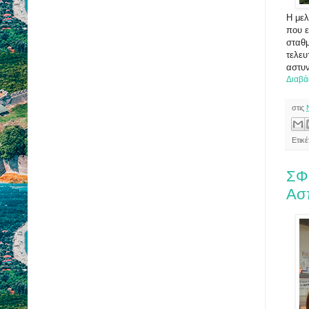
Η μελ
που ε
σταθ
τελευ
αστυν
Διαβά
στις
Ετικ
ΣΦ
Ασ