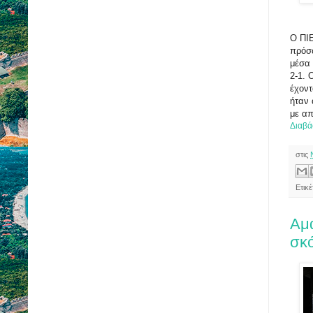
Ο ΠΙΕ
πρόσ
μέσα 
2-1. 
έχοντ
ήταν 
με απ
Διαβά
στις
Ετικ
Αμα
σκ