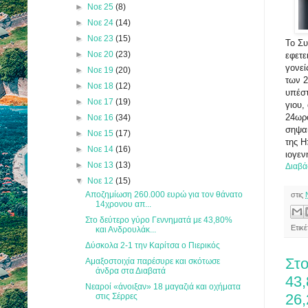
►
Νοε 25
(8)
►
Νοε 24
(14)
►
Νοε 23
(15)
Το Συ
►
Νοε 20
(23)
εφετε
γονεί
►
Νοε 19
(20)
των 2
►
Νοε 18
(12)
υπέστ
►
Νοε 17
(19)
γιου,
24ωρο
►
Νοε 16
(34)
σηψαι
►
Νοε 15
(17)
της Η
►
Νοε 14
(16)
ιογεν
►
Νοε 13
(13)
Διαβά
▼
Νοε 12
(15)
Αποζημίωση 260.000 ευρώ για τον θάνατο
στις
14χρονου απ...
Στο δεύτερο γύρο Γεννηματά με 43,80%
Ετικ
και Ανδρουλάκ...
Δύσκολα 2-1 την Καρίτσα ο Πιερικός
Στο
Αμαξοστοιχία παρέσυρε και σκότωσε
άνδρα στα Διαβατά
43
Νεαροί «άνοιξαν» 18 μαγαζιά και οχήματα
26
στις Σέρρες