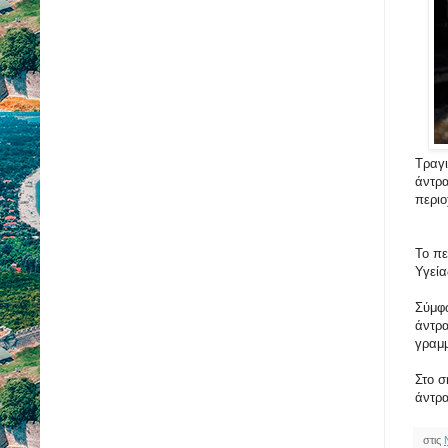
Τραγι
άντρα
περιο
Το πε
Υγεία
Σύμφω
άντρα
γραμμ
Στο σ
άντρα
στις