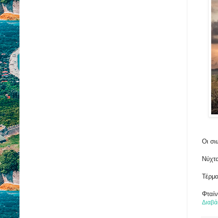
Οι σι
Νύχτα
Τέρμα
Φταίν
Διαβά