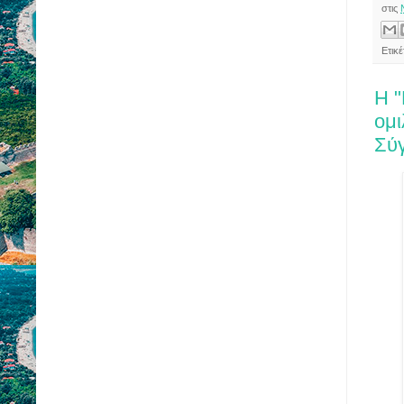
στις
Ετικέ
Η "
ομι
Σύγ