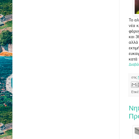
Το αλ
νέα κ
φάρυγ
και 3
αλλά 
εκτιμ
ευκαι
κατά 
Διαβά
στις
Ετικ
Νηπ
Πρ