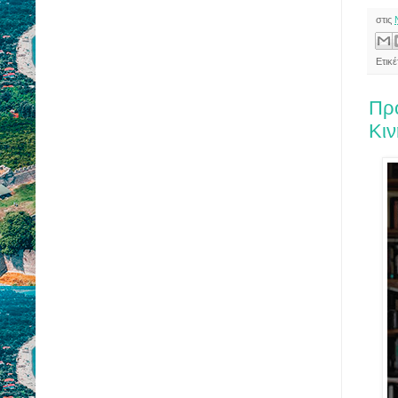
στις
Ετικ
Πρ
Κι