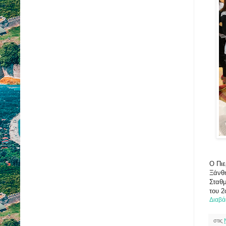
Ο Πιε
Ξάνθη
Σταθμ
του 2
Διαβά
στις