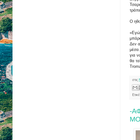
Τσαρο
τράπε
Ο ηθο
«Εγώ
μπάρα
Δεν α
μέσα.
για ν
θα τα
Troma
στις
Ετικ
-Α
ΜΟ