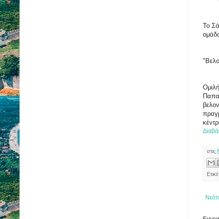
Το Σά
ομάδα
"Βελο
Ομιλή
Παπαδ
βελον
πραγμ
κέντρ
Διαβά
στις
Ετικ
Νεότ
Εγγρα