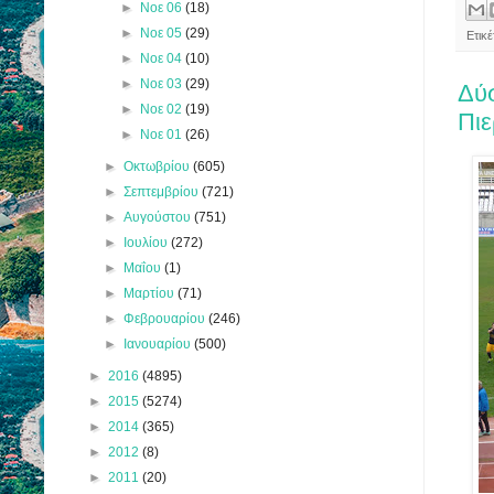
►
Νοε 06
(18)
►
Νοε 05
(29)
Ετικ
►
Νοε 04
(10)
►
Νοε 03
(29)
Δύσ
►
Νοε 02
(19)
Πιε
►
Νοε 01
(26)
►
Οκτωβρίου
(605)
►
Σεπτεμβρίου
(721)
►
Αυγούστου
(751)
►
Ιουλίου
(272)
►
Μαΐου
(1)
►
Μαρτίου
(71)
►
Φεβρουαρίου
(246)
►
Ιανουαρίου
(500)
►
2016
(4895)
►
2015
(5274)
►
2014
(365)
►
2012
(8)
►
2011
(20)