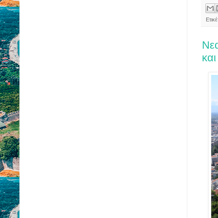
Ετικ
Νεα
και