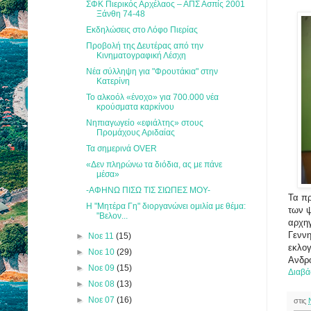
ΣΦΚ Πιερικός Αρχέλαος – ΑΠΣ Ασπίς 2001
Ξάνθη 74-48
Εκδηλώσεις στο Λόφο Πιερίας
Προβολή της Δευτέρας από την
Κινηματογραφική Λέσχη
Νέα σύλληψη για "Φρουτάκια" στην
Κατερίνη
Το αλκοόλ «ένοχο» για 700.000 νέα
κρούσματα καρκίνου
Νηπιαγωγείο «εφιάλτης» στους
Προμάχους Αριδαίας
Τα σημερινά OVER
«Δεν πληρώνω τα διόδια, ας με πάνε
μέσα»
-ΑΦΗΝΩ ΠΙΣΩ ΤΙΣ ΣΙΩΠΕΣ ΜΟΥ-
Τα π
Η "Μητέρα Γη" διοργανώνει ομιλία με θέμα:
των ψ
"Βελον...
αρχηγ
Γεννη
►
Νοε 11
(15)
εκλογ
►
Νοε 10
(29)
Ανδρ
►
Νοε 09
(15)
Διαβά
►
Νοε 08
(13)
►
Νοε 07
(16)
στις