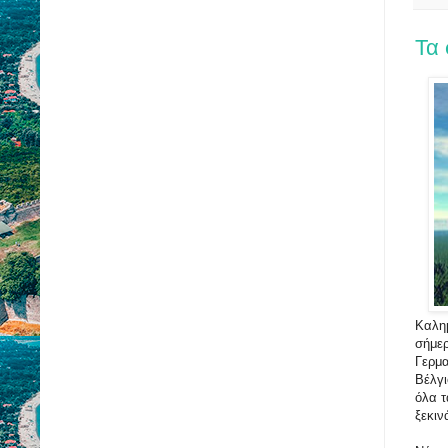
Τα
Καλημ
σήμερ
Γερμα
Βέλγι
όλα τ
ξεκιν