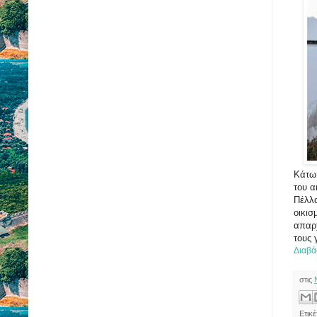
Κάτω 
του α
Πέλλα
οικισ
απαρχ
τους 
Διαβά
στις
Ετικ