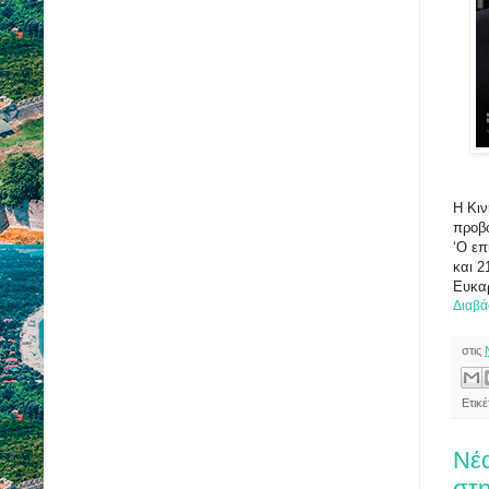
H Κιν
προβο
‘Ο επ
και 2
Ευκα
Διαβά
στις
Ετικ
Νέα
στη