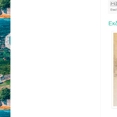
Ετικ
Εκδ