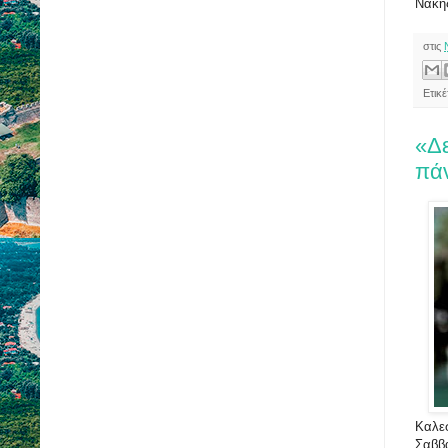
Νάκη
στις
Ετικέ
«Δε
πά
Καλε
Σαββ