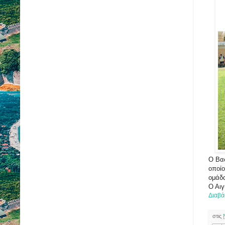
Ο Βασ
οποί
ομάδα
Ο Αιγ
Διαβά
στις