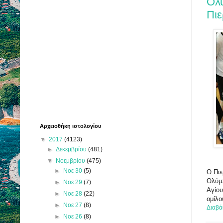
Ολ
Πιε
Αρχειοθήκη ιστολογίου
▼
2017
(4123)
►
Δεκεμβρίου
(481)
▼
Νοεμβρίου
(475)
►
Νοε 30
(5)
Ο Πιε
Ολύμπ
►
Νοε 29
(7)
Αγίου
►
Νοε 28
(22)
ομίλο
►
Νοε 27
(8)
Διαβά
►
Νοε 26
(8)