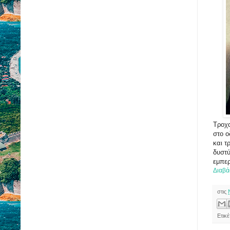
Τροχα
στο ο
και 
δυστύ
εμπερ
Διαβά
στις
Ετικέ