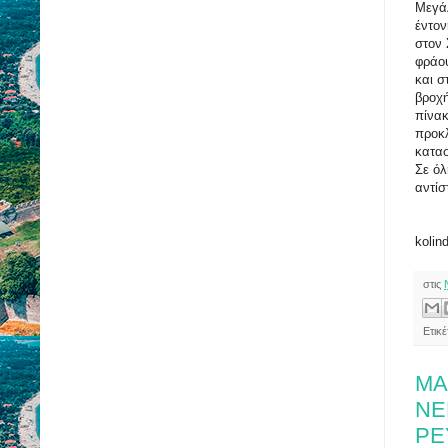
Μεγάλ
έντον
στον
φράου
και σ
βροχή
πίνακ
προκ
κατασ
Σε όλ
αντίσ
kolin
στις
Ετικ
ΜΑ
ΝΕ
ΡΕ