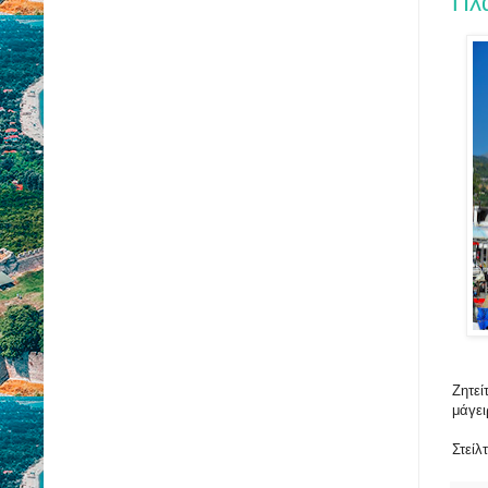
Πλ
Ζητεί
μάγει
Στείλ