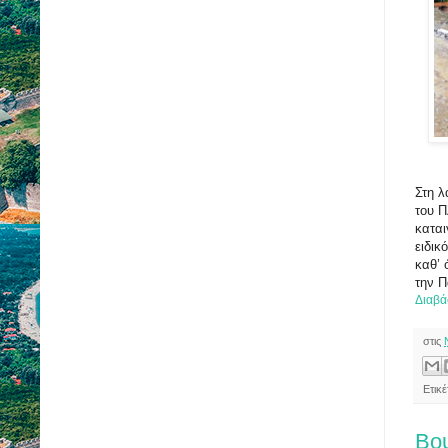
Στη λ
του Π
καται
ειδικ
καθ’ 
την Π
Διαβά
στις
Ετικ
Βου