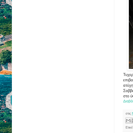
Τυχερ
επιβα
ατύχη
Σαββά
στο ύ
Διαβά
στις
Ετικ