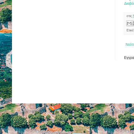
Διαβά
στις
Ετικέ
Νεότ
Εγγρα