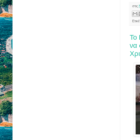
στις
Ετικέ
Το 
να 
Χρ