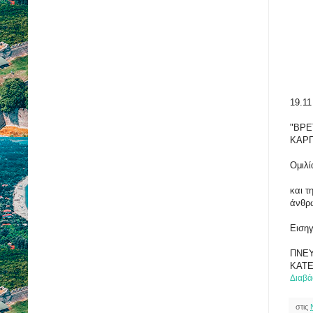
19.1
"ΒΡΕ
ΚΑΡΠ
Ομιλί
και τ
άνθρ
Εισηγ
ΠΝΕ
ΚΑΤΕ
Διαβά
στις