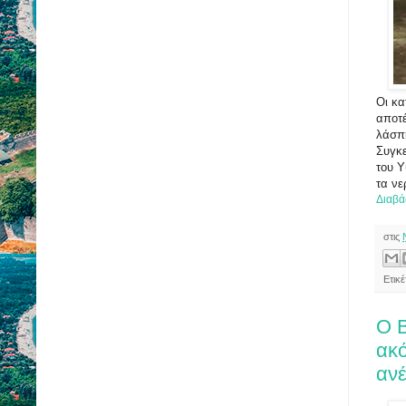
Οι κα
αποτέ
λάσπη
Συγκε
του Υ
τα νε
Διαβά
στις
Ετικ
Ο Β
ακ
ανέ