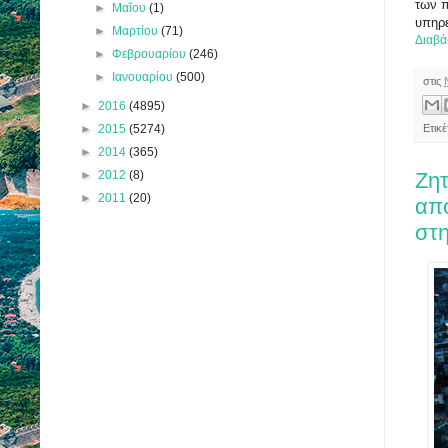
των π
►
Μαΐου
(1)
υπηρ
►
Μαρτίου
(71)
Διαβά
►
Φεβρουαρίου
(246)
►
Ιανουαρίου
(500)
στις
►
2016
(4895)
►
2015
(5274)
Ετικ
►
2014
(365)
►
2012
(8)
Ζη
►
2011
(20)
απ
στη