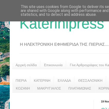
This site uses cookies from Google to deliver its se
are shared with Google along with performance and 
statistics, and to detect and address abuse.
Katerinipress
Η ΗΛΕΚΤΡΟΝΙΚΗ ΕΦΗΜΕΡΙΔΑ ΤΗΣ ΠΙΕΡΙΑΣ....
Αρχική σελίδα
Επικοινωνία
Γίνε Αρθρογράφος του Kat
ΠΙΕΡΙΑ
ΚΑΤΕΡΙΝΗ
ΕΛΛΑΔΑ
ΘΕΣΣΑΛΟΝΙΚΗ
ΚΟΖΑΝΗ
ΜΑΚΡΥΓΙΑΛΟΣ
ΠΛΑΤΑΜΩΝΑΣ
ΚΟΡΙ
19 Νο