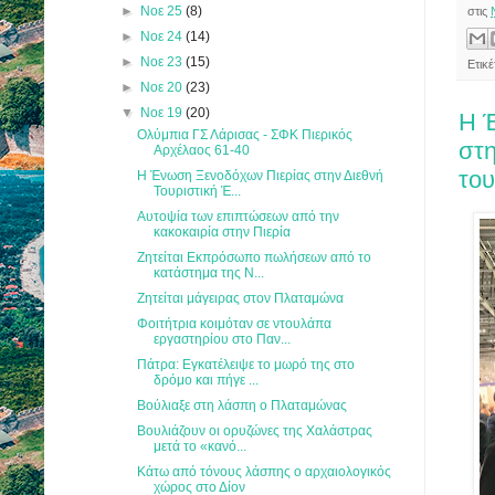
►
Νοε 25
(8)
στις
►
Νοε 24
(14)
►
Νοε 23
(15)
Ετικ
►
Νοε 20
(23)
▼
Νοε 19
(20)
Η 
Ολύμπια ΓΣ Λάρισας - ΣΦΚ Πιερικός
στη
Αρχέλαος 61-40
του
Η Ένωση Ξενοδόχων Πιερίας στην Διεθνή
Τουριστική Έ...
Αυτοψία των επιπτώσεων από την
κακοκαιρία στην Πιερία
Ζητείται Εκπρόσωπο πωλήσεων από το
κατάστημα της N...
Ζητείται μάγειρας στον Πλαταμώνα
Φοιτήτρια κοιμόταν σε ντουλάπα
εργαστηρίου στο Παν...
Πάτρα: Εγκατέλειψε το μωρό της στο
δρόμο και πήγε ...
Βούλιαξε στη λάσπη ο Πλαταμώνας
Βουλιάζουν οι ορυζώνες της Χαλάστρας
μετά το «κανό...
Κάτω από τόνους λάσπης ο αρχαιολογικός
χώρος στο Δίον