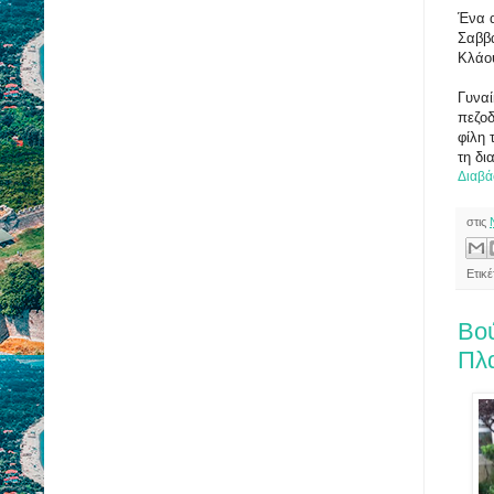
Ένα α
Σαββ
Κλάου
Γυναί
πεζοδ
φίλη 
τη δι
Διαβά
στις
Ετικ
Βού
Πλ