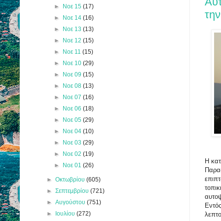
Αυ
►
Νοε 15
(17)
την
►
Νοε 14
(16)
►
Νοε 13
(13)
►
Νοε 12
(15)
►
Νοε 11
(15)
►
Νοε 10
(29)
►
Νοε 09
(15)
►
Νοε 08
(13)
►
Νοε 07
(16)
►
Νοε 06
(18)
►
Νοε 05
(29)
►
Νοε 04
(10)
►
Νοε 03
(29)
►
Νοε 02
(19)
Η κα
►
Νοε 01
(26)
Παρασ
επιπτ
►
Οκτωβρίου
(605)
τοπικ
►
Σεπτεμβρίου
(721)
αυτο
►
Αυγούστου
(751)
Εντός
►
Ιουλίου
(272)
λεπτο