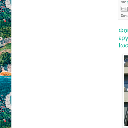
στις
Ετικέ
Φοι
εργ
Ιω