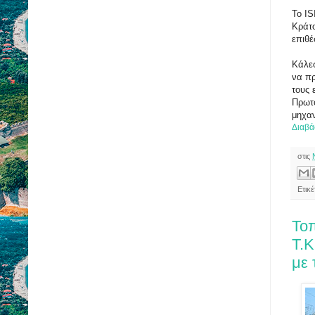
Το IS
Κράτ
επιθέ
Κάλεσ
να πρ
τους 
Πρωτ
μηχαν
Διαβά
στις
Ετικ
Το
Τ.Κ
με 