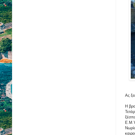
Ας ξε
Η βρο
Τετάρ
ξέσπα
Ε.Μ.Υ
Νωρίς
καιρο