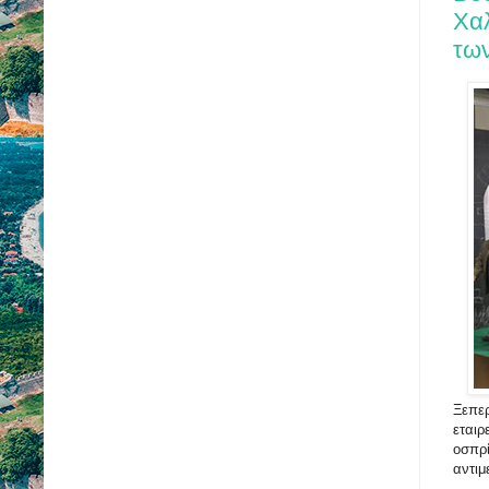
Χαλ
τω
Ξεπερ
εταιρ
οσπρί
αντιμ