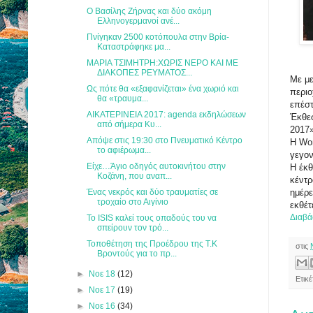
Ο Βασίλης Ζήρνας και δύο ακόμη
Ελληνογερμανοί ανέ...
Πνίγηκαν 2500 κοτόπουλα στην Βρία-
Καταστράφηκε μα...
ΜΑΡΙΑ ΤΣΙΜΗΤΡΗ:ΧΩΡΙΣ ΝΕΡΟ ΚΑΙ ΜΕ
ΔΙΑΚΟΠΕΣ ΡΕΥΜΑΤΟΣ...
Με με
Ως πότε θα «εξαφανίζεται» ένα χωριό και
περιο
θα «τραυμα...
επέστ
ΑΙΚΑΤΕΡΙΝΕΙΑ 2017: agenda εκδηλώσεων
Έκθεσ
από σήμερα Κυ...
2017»
Απόψε στις 19:30 στο Πνευματικό Κέντρο
Η Wor
το αφιέρωμα...
γεγον
Είχε…Άγιο οδηγός αυτοκινήτου στην
Η έκθ
Κοζάνη, που αναπ...
κέντρ
Ένας νεκρός και δύο τραυματίες σε
ημέρε
τροχαίο στο Αιγίνιο
εκθέτ
Διαβά
Το ISIS καλεί τους οπαδούς του να
σπείρουν τον τρό...
Τοποθέτηση της Προέδρου της Τ.Κ
στις
Βροντούς για το πρ...
►
Νοε 18
(12)
Ετικ
►
Νοε 17
(19)
►
Νοε 16
(34)