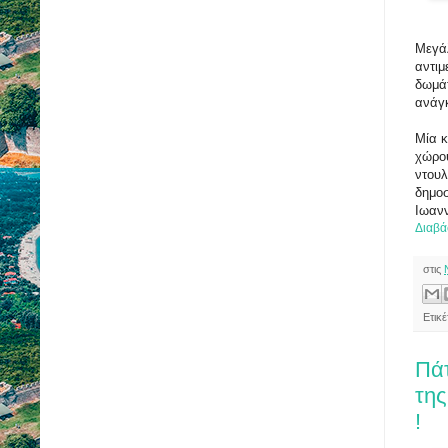
Μεγάλ
αντιμ
δωμάτ
ανάγ
Μία κ
χώρου
ντουλ
δημοσ
Ιωαν
Διαβά
στις
Ετικ
Πάτ
της
!