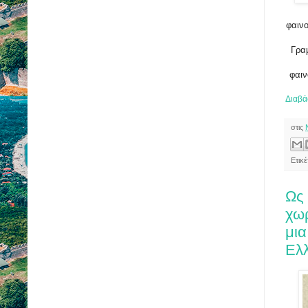
φαιν
Γραμ
φαιν
Διαβά
στις
Ετικέ
Ως 
χωρ
μια
Ελ