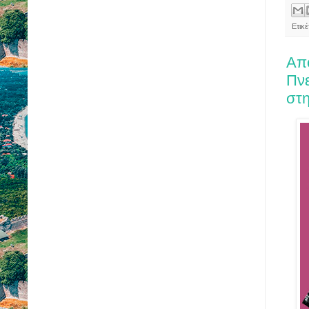
Ετικ
Από
Πνε
στ