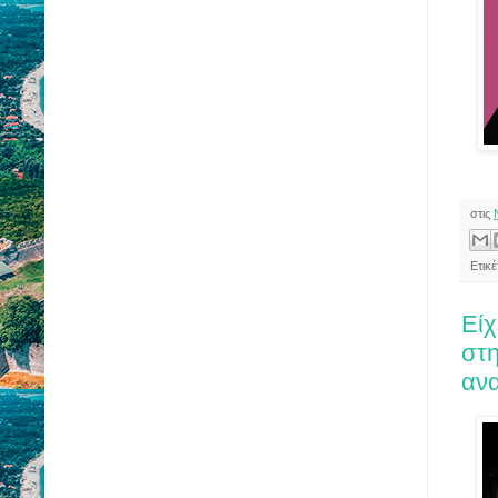
στις
Ετικ
Είχ
στη
αν