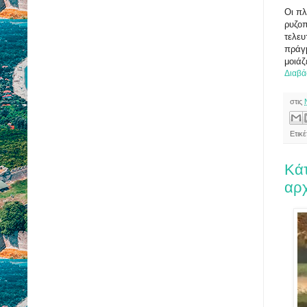
Οι πλ
ρυζο
τελευ
πράγμ
μοιάζ
Διαβά
στις
Ετικ
Κά
αρχ