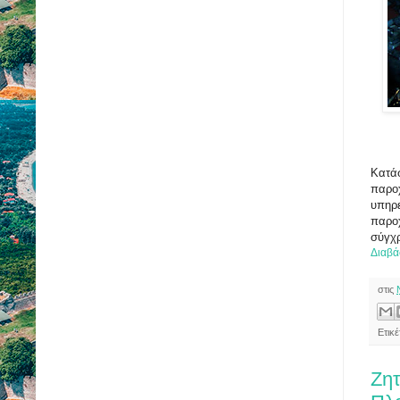
Κατάσ
παρο
υπηρε
παρο
σύγχρ
Διαβά
στις
Ετικέ
Ζητ