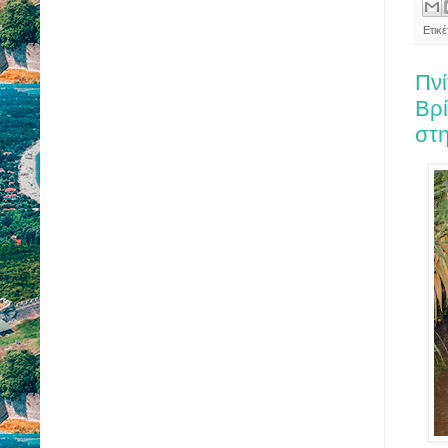
Ετικέ
Πν
Βρ
στ