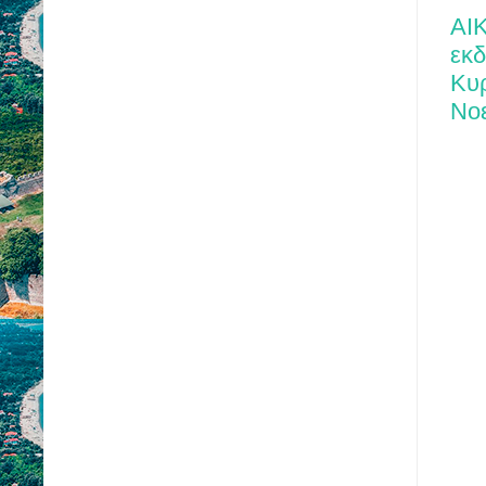
ΑΙ
εκ
Κυρ
Νο