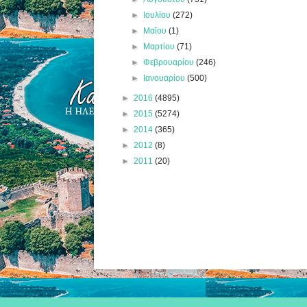
►
Ιουλίου
(272)
►
Μαΐου
(1)
►
Μαρτίου
(71)
►
Φεβρουαρίου
(246)
►
Ιανουαρίου
(500)
►
2016
(4895)
►
2015
(5274)
►
2014
(365)
►
2012
(8)
►
2011
(20)