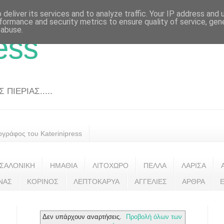
deliver its services and to analyze traffic. Your IP address and
formance and security metrics to ensure quality of service, ge
 abuse.
ess
ΠΙΕΡΙΑΣ.....
ογράφος του Katerinipress
ΣΑΛΟΝΙΚΗ
ΗΜΑΘΙΑ
ΛΙΤΟΧΩΡΟ
ΠΕΛΛΑ
ΛΑΡΙΣΑ
ΝΑΣ
ΚΟΡΙΝΟΣ
ΛΕΠΤΟΚΑΡΥΑ
ΑΓΓΕΛΙΕΣ
ΑΡΘΡΑ
Δεν υπάρχουν αναρτήσεις.
Προβολή όλων των