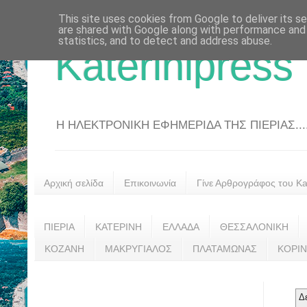
This site uses cookies from Google to deliver its se
are shared with Google along with performance and 
statistics, and to detect and address abuse.
Katerinipress
Η ΗΛΕΚΤΡΟΝΙΚΗ ΕΦΗΜΕΡΙΔΑ ΤΗΣ ΠΙΕΡΙΑΣ....
Αρχική σελίδα
Επικοινωνία
Γίνε Αρθρογράφος του Kat
ΠΙΕΡΙΑ
ΚΑΤΕΡΙΝΗ
ΕΛΛΑΔΑ
ΘΕΣΣΑΛΟΝΙΚΗ
ΚΟΖΑΝΗ
ΜΑΚΡΥΓΙΑΛΟΣ
ΠΛΑΤΑΜΩΝΑΣ
ΚΟΡΙ
Δ