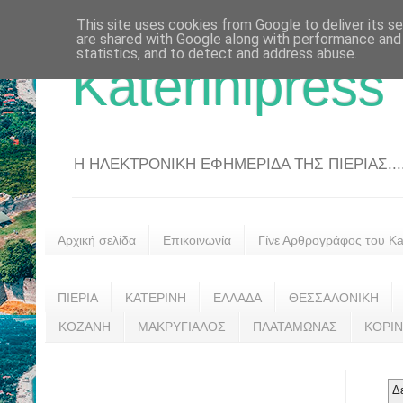
This site uses cookies from Google to deliver its se
are shared with Google along with performance and 
statistics, and to detect and address abuse.
Katerinipress
Η ΗΛΕΚΤΡΟΝΙΚΗ ΕΦΗΜΕΡΙΔΑ ΤΗΣ ΠΙΕΡΙΑΣ....
Αρχική σελίδα
Επικοινωνία
Γίνε Αρθρογράφος του Kat
ΠΙΕΡΙΑ
ΚΑΤΕΡΙΝΗ
ΕΛΛΑΔΑ
ΘΕΣΣΑΛΟΝΙΚΗ
ΚΟΖΑΝΗ
ΜΑΚΡΥΓΙΑΛΟΣ
ΠΛΑΤΑΜΩΝΑΣ
ΚΟΡΙ
Δ