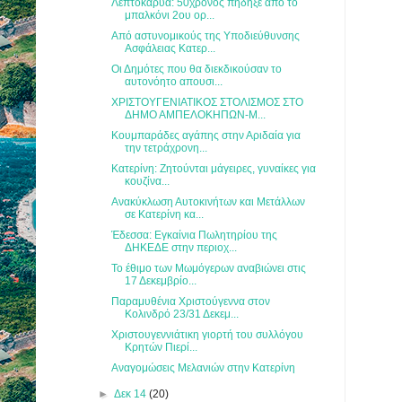
Λεπτοκαρυά: 50χρονος πήδηξε από το
μπαλκόνι 2ου ορ...
Από αστυνομικούς της Υποδιεύθυνσης
Ασφάλειας Κατερ...
Οι Δημότες που θα διεκδικούσαν το
αυτονόητο απουσι...
ΧΡΙΣΤΟΥΓΕΝΙΑΤΙΚΟΣ ΣΤΟΛΙΣΜΟΣ ΣΤΟ
ΔΗΜΟ ΑΜΠΕΛΟΚΗΠΩΝ-Μ...
Κουμπαράδες αγάπης στην Αριδαία για
την τετράχρονη...
Κατερίνη: Ζητούνται μάγειρες, γυναίκες για
κουζίνα...
Ανακύκλωση Αυτοκινήτων και Μετάλλων
σε Κατερίνη κα...
Έδεσσα: Εγκαίνια Πωλητηρίου της
ΔΗΚΕΔΕ στην περιοχ...
Το έθιμο των Μωμόγερων αναβιώνει στις
17 Δεκεμβρίο...
Παραμυθένια Χριστούγεννα στον
Κολινδρό 23/31 Δεκεμ...
Χριστουγεννιάτικη γιορτή του συλλόγου
Κρητών Πιερί...
Αναγομώσεις Μελανιών στην Κατερίνη
►
Δεκ 14
(20)