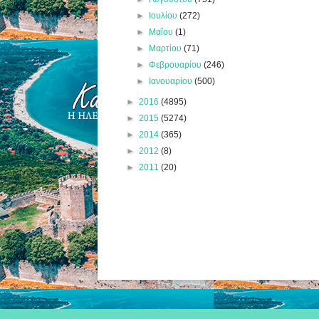
►
Ιουλίου
(272)
►
Μαΐου
(1)
►
Μαρτίου
(71)
►
Φεβρουαρίου
(246)
►
Ιανουαρίου
(500)
►
2016
(4895)
►
2015
(5274)
►
2014
(365)
►
2012
(8)
►
2011
(20)