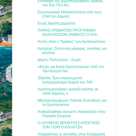
Επίσκεψη της Δημοσιογραφικής ομάδας
του 5ου ΓΕΛ Κα...
Εντυπωσιακά Μπισκοτόσπιτα από τους
Chef του Δημοσί...
Ευχές Βασίλη Δημούση
ΠΑΡΚΟ ΧΡΩΜΑΤΩΝ ΠΡΟΓΡΑΜΜΑ
ΕΚΔΗΛΩΣΕΩΝ ΣΑΒΒΑΤΟ 23 ΚΑΙ...
Αυτός είναι ο "δράκος" των Αμπελοκήπων
Κατερίνη: Ζητούνται μάγειρες, γυναίκες για
κουζίνα...
Δήμος Πολυγύρου - Ευχές
«Ευχές για Καλά Χριστούγεννα» από τον
Υφυπουργό Να...
Έδεσσα: Ένα υπερσύχρονο
πολυμηχάνημα δωρεά του TAP
Χριστουγεννιάτικο τραπέζι Αγάπης σε
1000 δημότες σ...
Μήνυμα Δημάρχου Πύδνας Κολινδρού για
τα Χριστούγεννα
Ανακαλύφθηκε άγνωστο παρεκκλήσι στην
Παναγία Σουμελά
Ο ΟΛΥΜΠΟΣ ΒΡΟΝΤΟΥΣ ΑΠΕΚΤΗΣΕ
ΤΟΝ ΓΙΩΡΓΟ ΚΑΛΑΪΤΖΗ
Απαραίτητες οι αλυσίδες στην Επαρχιακή