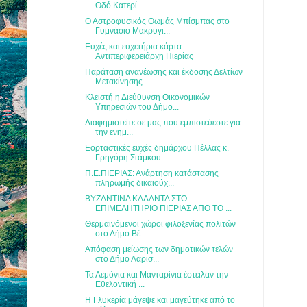
Οδό Κατερί...
Ο Αστροφυσικός Θωμάς Μπίσμπας στο
Γυμνάσιο Μακρυγι...
Ευχές και ευχετήρια κάρτα
Αντιπεριφερειάρχη Πιερίας
Παράταση ανανέωσης και έκδοσης Δελτίων
Μετακίνησης...
Κλειστή η Διεύθυνση Οικονομικών
Υπηρεσιών του Δήμο...
Διαφημιστείτε σε μας που εμπιστεύεστε για
την ενημ...
Εορταστικές ευχές δημάρχου Πέλλας κ.
Γρηγόρη Στάμκου
Π.Ε.ΠΙΕΡΙΑΣ: Ανάρτηση κατάστασης
πληρωμής δικαιούχ...
ΒΥΖΑΝΤΙΝΑ ΚΑΛΑΝΤΑ ΣΤΟ
ΕΠΙΜΕΛΗΤΗΡΙΟ ΠΙΕΡΙΑΣ ΑΠΟ ΤΟ ...
Θερμαινόμενοι χώροι φιλοξενίας πολιτών
στο Δήμο Βέ...
Απόφαση μείωσης των δημοτικών τελών
στο Δήμο Λαρισ...
Τα Λεμόνια και Μανταρίνια έστειλαν την
Εθελοντική ...
Η Γλυκερία μάγεψε και μαγεύτηκε από το