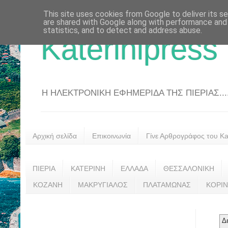
This site uses cookies from Google to deliver its se
are shared with Google along with performance and 
statistics, and to detect and address abuse.
Katerinipress
Η ΗΛΕΚΤΡΟΝΙΚΗ ΕΦΗΜΕΡΙΔΑ ΤΗΣ ΠΙΕΡΙΑΣ....
Αρχική σελίδα
Επικοινωνία
Γίνε Αρθρογράφος του Kat
ΠΙΕΡΙΑ
ΚΑΤΕΡΙΝΗ
ΕΛΛΑΔΑ
ΘΕΣΣΑΛΟΝΙΚΗ
ΚΟΖΑΝΗ
ΜΑΚΡΥΓΙΑΛΟΣ
ΠΛΑΤΑΜΩΝΑΣ
ΚΟΡΙ
Δ