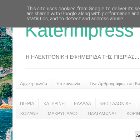
This site uses cookies from Google to deliver its se
are shared with Google along with performance and 
statistics, and to detect and address abuse.
Katerinipress
Η ΗΛΕΚΤΡΟΝΙΚΗ ΕΦΗΜΕΡΙΔΑ ΤΗΣ ΠΙΕΡΙΑΣ....
Αρχική σελίδα
Επικοινωνία
Γίνε Αρθρογράφος του Kat
ΠΙΕΡΙΑ
ΚΑΤΕΡΙΝΗ
ΕΛΛΑΔΑ
ΘΕΣΣΑΛΟΝΙΚΗ
ΚΟΖΑΝΗ
ΜΑΚΡΥΓΙΑΛΟΣ
ΠΛΑΤΑΜΩΝΑΣ
ΚΟΡΙ
Δ