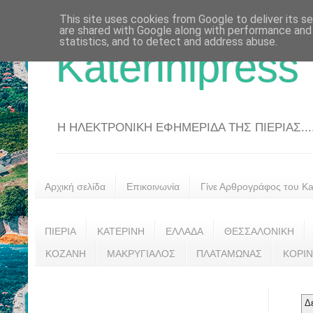
This site uses cookies from Google to deliver its se
are shared with Google along with performance and 
statistics, and to detect and address abuse.
Katerinipress
Η ΗΛΕΚΤΡΟΝΙΚΗ ΕΦΗΜΕΡΙΔΑ ΤΗΣ ΠΙΕΡΙΑΣ....
Αρχική σελίδα
Επικοινωνία
Γίνε Αρθρογράφος του Kat
ΠΙΕΡΙΑ
ΚΑΤΕΡΙΝΗ
ΕΛΛΑΔΑ
ΘΕΣΣΑΛΟΝΙΚΗ
ΚΟΖΑΝΗ
ΜΑΚΡΥΓΙΑΛΟΣ
ΠΛΑΤΑΜΩΝΑΣ
ΚΟΡΙ
Δ