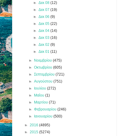
►
Δεκ 08
(12)
►
Δεκ 07
(19)
►
Δεκ 06
(9)
►
Δεκ 05
(22)
►
Δεκ 04
(14)
►
Δεκ 03
(16)
►
Δεκ 02
(9)
►
Δεκ 01
(11)
►
Νοεμβρίου
(475)
►
Οκτωβρίου
(605)
►
Σεπτεμβρίου
(721)
►
Αυγούστου
(751)
►
Ιουλίου
(272)
►
Μαΐου
(1)
►
Μαρτίου
(71)
►
Φεβρουαρίου
(246)
►
Ιανουαρίου
(500)
►
2016
(4895)
►
2015
(5274)