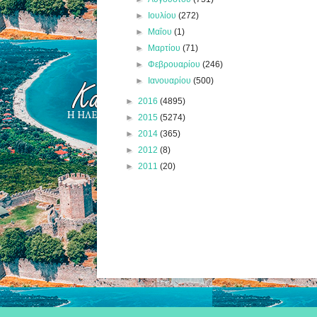
►
Ιουλίου
(272)
►
Μαΐου
(1)
►
Μαρτίου
(71)
►
Φεβρουαρίου
(246)
►
Ιανουαρίου
(500)
►
2016
(4895)
►
2015
(5274)
►
2014
(365)
►
2012
(8)
►
2011
(20)