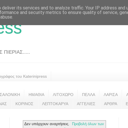
deliver its services and to analyze traffic. Your IP address and
formance and security metrics to ensure quality of service, ge
 abuse.
ess
ΠΙΕΡΙΑΣ.....
ογράφος του Katerinipress
ΣΑΛΟΝΙΚΗ
ΗΜΑΘΙΑ
ΛΙΤΟΧΩΡΟ
ΠΕΛΛΑ
ΛΑΡΙΣΑ
ΝΑΣ
ΚΟΡΙΝΟΣ
ΛΕΠΤΟΚΑΡΥΑ
ΑΓΓΕΛΙΕΣ
ΑΡΘΡΑ
Δεν υπάρχουν αναρτήσεις.
Προβολή όλων των