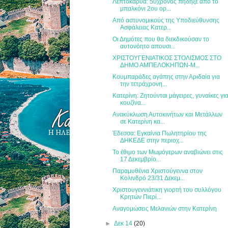
Λεπτοκαρυά: 50χρονος πήδηξε από το
μπαλκόνι 2ου ορ...
Από αστυνομικούς της Υποδιεύθυνσης
Ασφάλειας Κατερ...
Οι Δημότες που θα διεκδικούσαν το
αυτονόητο απουσι...
ΧΡΙΣΤΟΥΓΕΝΙΑΤΙΚΟΣ ΣΤΟΛΙΣΜΟΣ ΣΤΟ
ΔΗΜΟ ΑΜΠΕΛΟΚΗΠΩΝ-Μ...
Κουμπαράδες αγάπης στην Αριδαία για
την τετράχρονη...
Κατερίνη: Ζητούνται μάγειρες, γυναίκες γι
κουζίνα...
Ανακύκλωση Αυτοκινήτων και Μετάλλων
σε Κατερίνη κα...
Έδεσσα: Εγκαίνια Πωλητηρίου της
ΔΗΚΕΔΕ στην περιοχ...
Το έθιμο των Μωμόγερων αναβιώνει στις
17 Δεκεμβρίο...
Παραμυθένια Χριστούγεννα στον
Κολινδρό 23/31 Δεκεμ...
Χριστουγεννιάτικη γιορτή του συλλόγου
Κρητών Πιερί...
Αναγομώσεις Μελανιών στην Κατερίνη
►
Δεκ 14
(20)