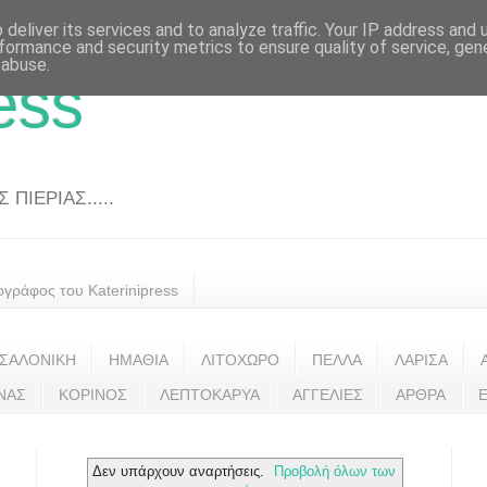
deliver its services and to analyze traffic. Your IP address and
formance and security metrics to ensure quality of service, ge
 abuse.
ess
ΠΙΕΡΙΑΣ.....
ογράφος του Katerinipress
ΣΑΛΟΝΙΚΗ
ΗΜΑΘΙΑ
ΛΙΤΟΧΩΡΟ
ΠΕΛΛΑ
ΛΑΡΙΣΑ
ΝΑΣ
ΚΟΡΙΝΟΣ
ΛΕΠΤΟΚΑΡΥΑ
ΑΓΓΕΛΙΕΣ
ΑΡΘΡΑ
Δεν υπάρχουν αναρτήσεις.
Προβολή όλων των