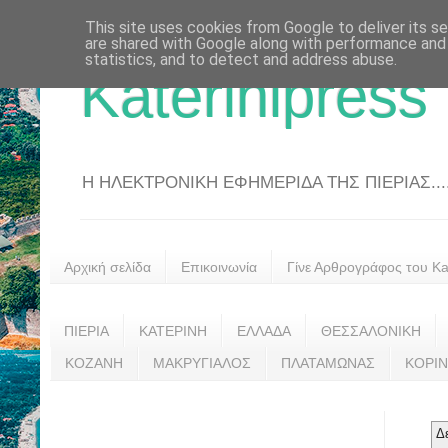
This site uses cookies from Google to deliver its se
are shared with Google along with performance and 
statistics, and to detect and address abuse.
Katerinipress
Η ΗΛΕΚΤΡΟΝΙΚΗ ΕΦΗΜΕΡΙΔΑ ΤΗΣ ΠΙΕΡΙΑΣ....
Αρχική σελίδα
Επικοινωνία
Γίνε Αρθρογράφος του Kat
ΠΙΕΡΙΑ
ΚΑΤΕΡΙΝΗ
ΕΛΛΑΔΑ
ΘΕΣΣΑΛΟΝΙΚΗ
ΚΟΖΑΝΗ
ΜΑΚΡΥΓΙΑΛΟΣ
ΠΛΑΤΑΜΩΝΑΣ
ΚΟΡΙ
Δ