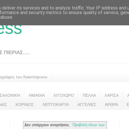
deliver its services and to analyze traffic. Your IP address and
formance and security metrics to ensure quality of service, ge
 abuse.
ess
ΠΙΕΡΙΑΣ.....
ογράφος του Katerinipress
ΣΑΛΟΝΙΚΗ
ΗΜΑΘΙΑ
ΛΙΤΟΧΩΡΟ
ΠΕΛΛΑ
ΛΑΡΙΣΑ
ΝΑΣ
ΚΟΡΙΝΟΣ
ΛΕΠΤΟΚΑΡΥΑ
ΑΓΓΕΛΙΕΣ
ΑΡΘΡΑ
Δεν υπάρχουν αναρτήσεις.
Προβολή όλων των