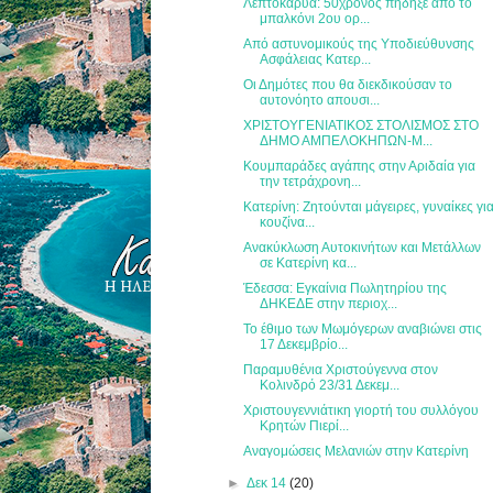
Λεπτοκαρυά: 50χρονος πήδηξε από το
μπαλκόνι 2ου ορ...
Από αστυνομικούς της Υποδιεύθυνσης
Ασφάλειας Κατερ...
Οι Δημότες που θα διεκδικούσαν το
αυτονόητο απουσι...
ΧΡΙΣΤΟΥΓΕΝΙΑΤΙΚΟΣ ΣΤΟΛΙΣΜΟΣ ΣΤΟ
ΔΗΜΟ ΑΜΠΕΛΟΚΗΠΩΝ-Μ...
Κουμπαράδες αγάπης στην Αριδαία για
την τετράχρονη...
Κατερίνη: Ζητούνται μάγειρες, γυναίκες γι
κουζίνα...
Ανακύκλωση Αυτοκινήτων και Μετάλλων
σε Κατερίνη κα...
Έδεσσα: Εγκαίνια Πωλητηρίου της
ΔΗΚΕΔΕ στην περιοχ...
Το έθιμο των Μωμόγερων αναβιώνει στις
17 Δεκεμβρίο...
Παραμυθένια Χριστούγεννα στον
Κολινδρό 23/31 Δεκεμ...
Χριστουγεννιάτικη γιορτή του συλλόγου
Κρητών Πιερί...
Αναγομώσεις Μελανιών στην Κατερίνη
►
Δεκ 14
(20)