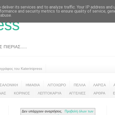
deliver its services and to analyze traffic. Your IP address and
formance and security metrics to ensure quality of service, ge
 abuse.
ess
ΠΙΕΡΙΑΣ.....
ογράφος του Katerinipress
ΣΑΛΟΝΙΚΗ
ΗΜΑΘΙΑ
ΛΙΤΟΧΩΡΟ
ΠΕΛΛΑ
ΛΑΡΙΣΑ
ΝΑΣ
ΚΟΡΙΝΟΣ
ΛΕΠΤΟΚΑΡΥΑ
ΑΓΓΕΛΙΕΣ
ΑΡΘΡΑ
Δεν υπάρχουν αναρτήσεις.
Προβολή όλων των