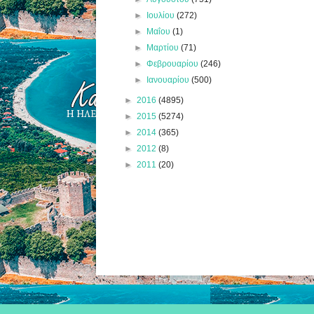
►
Ιουλίου
(272)
►
Μαΐου
(1)
►
Μαρτίου
(71)
►
Φεβρουαρίου
(246)
►
Ιανουαρίου
(500)
►
2016
(4895)
►
2015
(5274)
►
2014
(365)
►
2012
(8)
►
2011
(20)