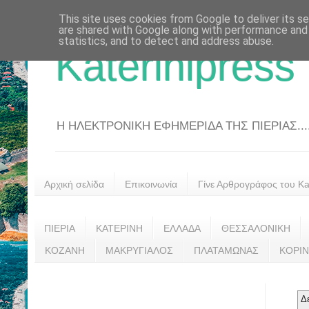
This site uses cookies from Google to deliver its se
are shared with Google along with performance and 
statistics, and to detect and address abuse.
Katerinipress
Η ΗΛΕΚΤΡΟΝΙΚΗ ΕΦΗΜΕΡΙΔΑ ΤΗΣ ΠΙΕΡΙΑΣ....
Αρχική σελίδα
Επικοινωνία
Γίνε Αρθρογράφος του Kat
ΠΙΕΡΙΑ
ΚΑΤΕΡΙΝΗ
ΕΛΛΑΔΑ
ΘΕΣΣΑΛΟΝΙΚΗ
ΚΟΖΑΝΗ
ΜΑΚΡΥΓΙΑΛΟΣ
ΠΛΑΤΑΜΩΝΑΣ
ΚΟΡΙ
Δ