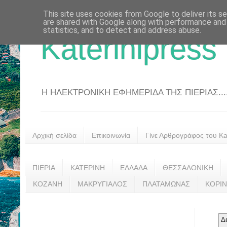
This site uses cookies from Google to deliver its se
are shared with Google along with performance and 
statistics, and to detect and address abuse.
Katerinipress
Η ΗΛΕΚΤΡΟΝΙΚΗ ΕΦΗΜΕΡΙΔΑ ΤΗΣ ΠΙΕΡΙΑΣ....
Αρχική σελίδα
Επικοινωνία
Γίνε Αρθρογράφος του Kat
ΠΙΕΡΙΑ
ΚΑΤΕΡΙΝΗ
ΕΛΛΑΔΑ
ΘΕΣΣΑΛΟΝΙΚΗ
ΚΟΖΑΝΗ
ΜΑΚΡΥΓΙΑΛΟΣ
ΠΛΑΤΑΜΩΝΑΣ
ΚΟΡΙ
Δ