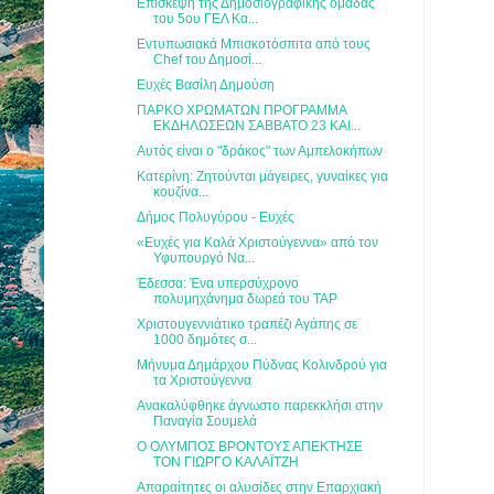
Επίσκεψη της Δημοσιογραφικής ομάδας
του 5ου ΓΕΛ Κα...
Εντυπωσιακά Μπισκοτόσπιτα από τους
Chef του Δημοσί...
Ευχές Βασίλη Δημούση
ΠΑΡΚΟ ΧΡΩΜΑΤΩΝ ΠΡΟΓΡΑΜΜΑ
ΕΚΔΗΛΩΣΕΩΝ ΣΑΒΒΑΤΟ 23 ΚΑΙ...
Αυτός είναι ο "δράκος" των Αμπελοκήπων
Κατερίνη: Ζητούνται μάγειρες, γυναίκες για
κουζίνα...
Δήμος Πολυγύρου - Ευχές
«Ευχές για Καλά Χριστούγεννα» από τον
Υφυπουργό Να...
Έδεσσα: Ένα υπερσύχρονο
πολυμηχάνημα δωρεά του TAP
Χριστουγεννιάτικο τραπέζι Αγάπης σε
1000 δημότες σ...
Μήνυμα Δημάρχου Πύδνας Κολινδρού για
τα Χριστούγεννα
Ανακαλύφθηκε άγνωστο παρεκκλήσι στην
Παναγία Σουμελά
Ο ΟΛΥΜΠΟΣ ΒΡΟΝΤΟΥΣ ΑΠΕΚΤΗΣΕ
ΤΟΝ ΓΙΩΡΓΟ ΚΑΛΑΪΤΖΗ
Απαραίτητες οι αλυσίδες στην Επαρχιακή