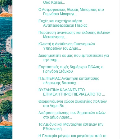
Οδό Κατερί...
Ο Αστροφυσικός Θωμάς Μπίσμπας στο
Γυμνάσιο Μακρυγι...
Ευχές και ευχετήρια κάρτα
Αντιπεριφερειάρχη Πιερίας
Παράταση ανανέωσης και έκδοσης Δελτίων
Μετακίνησης...
Κλειστή η Διεύθυνση Οικονομικών
Υπηρεσιών του Δήμο...
Διαφημιστείτε σε μας που εμπιστεύεστε για
την ενημ...
Εορταστικές ευχές δημάρχου Πέλλας κ.
Γρηγόρη Στάμκου
Π.Ε.ΠΙΕΡΙΑΣ: Ανάρτηση κατάστασης
πληρωμής δικαιούχ...
ΒΥΖΑΝΤΙΝΑ ΚΑΛΑΝΤΑ ΣΤΟ
ΕΠΙΜΕΛΗΤΗΡΙΟ ΠΙΕΡΙΑΣ ΑΠΟ ΤΟ ...
Θερμαινόμενοι χώροι φιλοξενίας πολιτών
στο Δήμο Βέ...
Απόφαση μείωσης των δημοτικών τελών
στο Δήμο Λαρισ...
Τα Λεμόνια και Μανταρίνια έστειλαν την
Εθελοντική ...
Η Γλυκερία μάγεψε και μαγεύτηκε από το