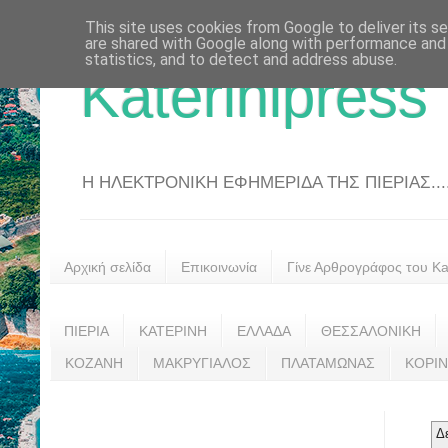
This site uses cookies from Google to deliver its se
are shared with Google along with performance and 
statistics, and to detect and address abuse.
Katerinipress
Η ΗΛΕΚΤΡΟΝΙΚΗ ΕΦΗΜΕΡΙΔΑ ΤΗΣ ΠΙΕΡΙΑΣ....
Αρχική σελίδα
Επικοινωνία
Γίνε Αρθρογράφος του Kat
ΠΙΕΡΙΑ
ΚΑΤΕΡΙΝΗ
ΕΛΛΑΔΑ
ΘΕΣΣΑΛΟΝΙΚΗ
ΚΟΖΑΝΗ
ΜΑΚΡΥΓΙΑΛΟΣ
ΠΛΑΤΑΜΩΝΑΣ
ΚΟΡΙ
Δ