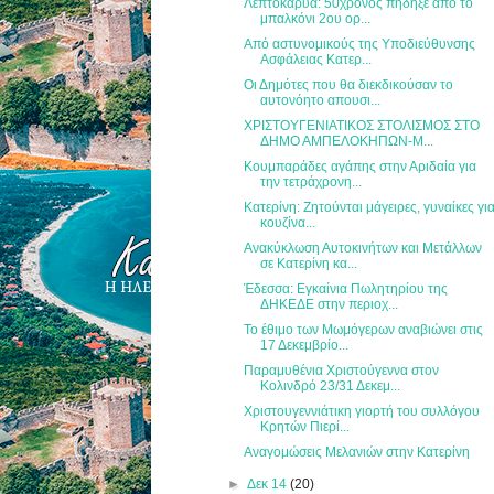
Λεπτοκαρυά: 50χρονος πήδηξε από το
μπαλκόνι 2ου ορ...
Από αστυνομικούς της Υποδιεύθυνσης
Ασφάλειας Κατερ...
Οι Δημότες που θα διεκδικούσαν το
αυτονόητο απουσι...
ΧΡΙΣΤΟΥΓΕΝΙΑΤΙΚΟΣ ΣΤΟΛΙΣΜΟΣ ΣΤΟ
ΔΗΜΟ ΑΜΠΕΛΟΚΗΠΩΝ-Μ...
Κουμπαράδες αγάπης στην Αριδαία για
την τετράχρονη...
Κατερίνη: Ζητούνται μάγειρες, γυναίκες γι
κουζίνα...
Ανακύκλωση Αυτοκινήτων και Μετάλλων
σε Κατερίνη κα...
Έδεσσα: Εγκαίνια Πωλητηρίου της
ΔΗΚΕΔΕ στην περιοχ...
Το έθιμο των Μωμόγερων αναβιώνει στις
17 Δεκεμβρίο...
Παραμυθένια Χριστούγεννα στον
Κολινδρό 23/31 Δεκεμ...
Χριστουγεννιάτικη γιορτή του συλλόγου
Κρητών Πιερί...
Αναγομώσεις Μελανιών στην Κατερίνη
►
Δεκ 14
(20)