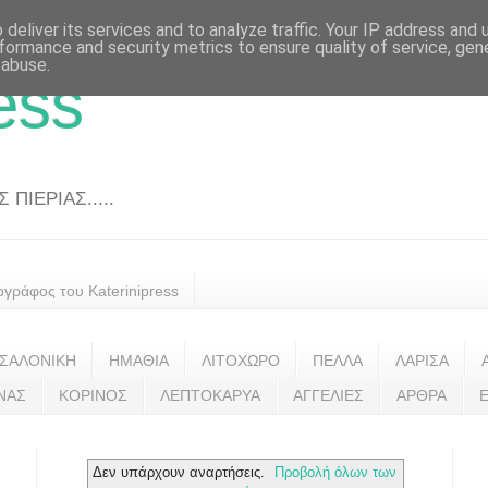
deliver its services and to analyze traffic. Your IP address and
formance and security metrics to ensure quality of service, ge
 abuse.
ess
ΠΙΕΡΙΑΣ.....
ογράφος του Katerinipress
ΣΑΛΟΝΙΚΗ
ΗΜΑΘΙΑ
ΛΙΤΟΧΩΡΟ
ΠΕΛΛΑ
ΛΑΡΙΣΑ
ΝΑΣ
ΚΟΡΙΝΟΣ
ΛΕΠΤΟΚΑΡΥΑ
ΑΓΓΕΛΙΕΣ
ΑΡΘΡΑ
Δεν υπάρχουν αναρτήσεις.
Προβολή όλων των