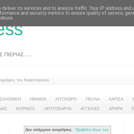
deliver its services and to analyze traffic. Your IP address and
formance and security metrics to ensure quality of service, ge
 abuse.
ess
ΠΙΕΡΙΑΣ.....
ογράφος του Katerinipress
ΣΑΛΟΝΙΚΗ
ΗΜΑΘΙΑ
ΛΙΤΟΧΩΡΟ
ΠΕΛΛΑ
ΛΑΡΙΣΑ
ΝΑΣ
ΚΟΡΙΝΟΣ
ΛΕΠΤΟΚΑΡΥΑ
ΑΓΓΕΛΙΕΣ
ΑΡΘΡΑ
Δεν υπάρχουν αναρτήσεις.
Προβολή όλων των