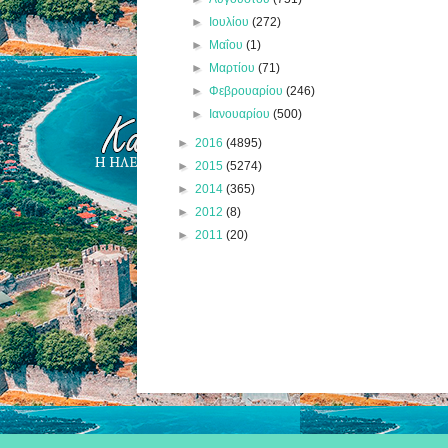
►
Ιουλίου
(272)
►
Μαΐου
(1)
►
Μαρτίου
(71)
►
Φεβρουαρίου
(246)
►
Ιανουαρίου
(500)
►
2016
(4895)
►
2015
(5274)
►
2014
(365)
►
2012
(8)
►
2011
(20)