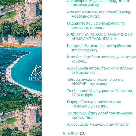
Λεπτοκαρυά: 50χρονος πήδηξε από το
μπαλκόνι 2ου ορ...
Από αστυνομικούς της Υποδιεύθυνσης
Ασφάλειας Κατερ...
Οι Δημότες που θα διεκδικούσαν το
αυτονόητο απουσι...
ΧΡΙΣΤΟΥΓΕΝΙΑΤΙΚΟΣ ΣΤΟΛΙΣΜΟΣ ΣΤΟ
ΔΗΜΟ ΑΜΠΕΛΟΚΗΠΩΝ-Μ...
Κουμπαράδες αγάπης στην Αριδαία για
την τετράχρονη...
Κατερίνη: Ζητούνται μάγειρες, γυναίκες γι
κουζίνα...
Ανακύκλωση Αυτοκινήτων και Μετάλλων
σε Κατερίνη κα...
Έδεσσα: Εγκαίνια Πωλητηρίου της
ΔΗΚΕΔΕ στην περιοχ...
Το έθιμο των Μωμόγερων αναβιώνει στις
17 Δεκεμβρίο...
Παραμυθένια Χριστούγεννα στον
Κολινδρό 23/31 Δεκεμ...
Χριστουγεννιάτικη γιορτή του συλλόγου
Κρητών Πιερί...
Αναγομώσεις Μελανιών στην Κατερίνη
►
Δεκ 14
(20)