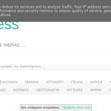
deliver its services and to analyze traffic. Your IP address and
formance and security metrics to ensure quality of service, ge
 abuse.
ess
ΠΙΕΡΙΑΣ.....
ογράφος του Katerinipress
ΣΑΛΟΝΙΚΗ
ΗΜΑΘΙΑ
ΛΙΤΟΧΩΡΟ
ΠΕΛΛΑ
ΛΑΡΙΣΑ
ΝΑΣ
ΚΟΡΙΝΟΣ
ΛΕΠΤΟΚΑΡΥΑ
ΑΓΓΕΛΙΕΣ
ΑΡΘΡΑ
Δεν υπάρχουν αναρτήσεις.
Προβολή όλων των