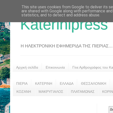
This site uses cookies from Google to deliver its se
are shared with Google along with performance and 
statistics, and to detect and address abuse.
Katerinipress
Η ΗΛΕΚΤΡΟΝΙΚΗ ΕΦΗΜΕΡΙΔΑ ΤΗΣ ΠΙΕΡΙΑΣ....
Αρχική σελίδα
Επικοινωνία
Γίνε Αρθρογράφος του Kat
ΠΙΕΡΙΑ
ΚΑΤΕΡΙΝΗ
ΕΛΛΑΔΑ
ΘΕΣΣΑΛΟΝΙΚΗ
ΚΟΖΑΝΗ
ΜΑΚΡΥΓΙΑΛΟΣ
ΠΛΑΤΑΜΩΝΑΣ
ΚΟΡΙ
Δ