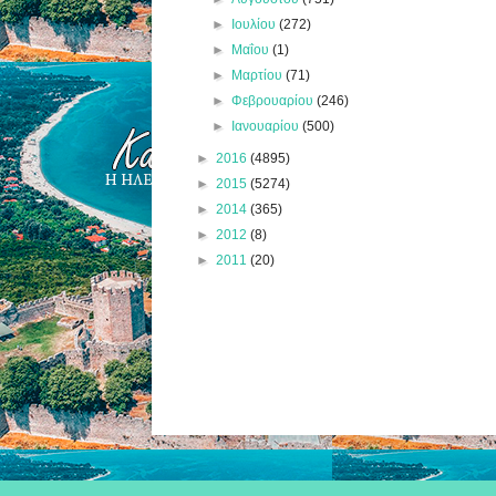
►
Ιουλίου
(272)
►
Μαΐου
(1)
►
Μαρτίου
(71)
►
Φεβρουαρίου
(246)
►
Ιανουαρίου
(500)
►
2016
(4895)
►
2015
(5274)
►
2014
(365)
►
2012
(8)
►
2011
(20)