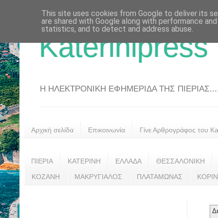
This site uses cookies from Google to deliver its se
are shared with Google along with performance and 
statistics, and to detect and address abuse.
Katerinipress
Η ΗΛΕΚΤΡΟΝΙΚΗ ΕΦΗΜΕΡΙΔΑ ΤΗΣ ΠΙΕΡΙΑΣ....
Αρχική σελίδα
Επικοινωνία
Γίνε Αρθρογράφος του Kat
ΠΙΕΡΙΑ
ΚΑΤΕΡΙΝΗ
ΕΛΛΑΔΑ
ΘΕΣΣΑΛΟΝΙΚΗ
ΚΟΖΑΝΗ
ΜΑΚΡΥΓΙΑΛΟΣ
ΠΛΑΤΑΜΩΝΑΣ
ΚΟΡΙ
Δ