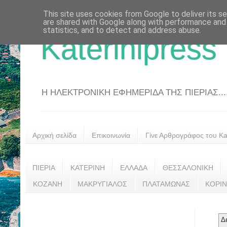
This site uses cookies from Google to deliver its se
are shared with Google along with performance and 
statistics, and to detect and address abuse.
Katerinipress
Η ΗΛΕΚΤΡΟΝΙΚΗ ΕΦΗΜΕΡΙΔΑ ΤΗΣ ΠΙΕΡΙΑΣ....
Αρχική σελίδα
Επικοινωνία
Γίνε Αρθρογράφος του Kat
ΠΙΕΡΙΑ
ΚΑΤΕΡΙΝΗ
ΕΛΛΑΔΑ
ΘΕΣΣΑΛΟΝΙΚΗ
ΚΟΖΑΝΗ
ΜΑΚΡΥΓΙΑΛΟΣ
ΠΛΑΤΑΜΩΝΑΣ
ΚΟΡΙ
Δ