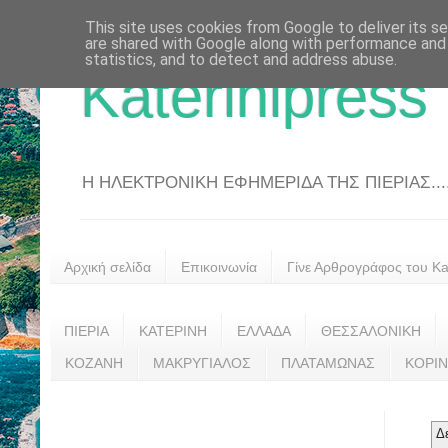
This site uses cookies from Google to deliver its se
are shared with Google along with performance and 
statistics, and to detect and address abuse.
Katerinipress
Η ΗΛΕΚΤΡΟΝΙΚΗ ΕΦΗΜΕΡΙΔΑ ΤΗΣ ΠΙΕΡΙΑΣ....
Αρχική σελίδα
Επικοινωνία
Γίνε Αρθρογράφος του Kat
ΠΙΕΡΙΑ
ΚΑΤΕΡΙΝΗ
ΕΛΛΑΔΑ
ΘΕΣΣΑΛΟΝΙΚΗ
ΚΟΖΑΝΗ
ΜΑΚΡΥΓΙΑΛΟΣ
ΠΛΑΤΑΜΩΝΑΣ
ΚΟΡΙ
Δ