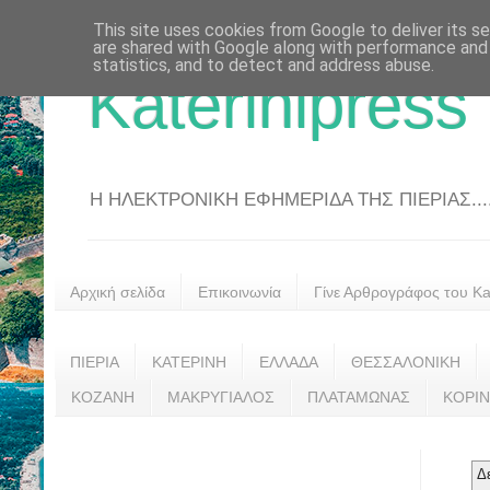
This site uses cookies from Google to deliver its se
are shared with Google along with performance and 
statistics, and to detect and address abuse.
Katerinipress
Η ΗΛΕΚΤΡΟΝΙΚΗ ΕΦΗΜΕΡΙΔΑ ΤΗΣ ΠΙΕΡΙΑΣ....
Αρχική σελίδα
Επικοινωνία
Γίνε Αρθρογράφος του Kat
ΠΙΕΡΙΑ
ΚΑΤΕΡΙΝΗ
ΕΛΛΑΔΑ
ΘΕΣΣΑΛΟΝΙΚΗ
ΚΟΖΑΝΗ
ΜΑΚΡΥΓΙΑΛΟΣ
ΠΛΑΤΑΜΩΝΑΣ
ΚΟΡΙ
Δ