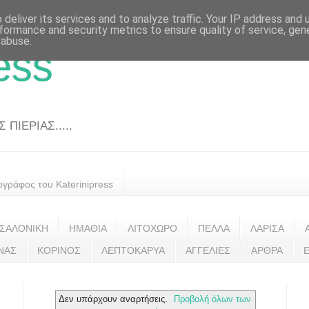
deliver its services and to analyze traffic. Your IP address and
formance and security metrics to ensure quality of service, ge
 abuse.
ess
ΠΙΕΡΙΑΣ.....
ογράφος του Katerinipress
ΣΑΛΟΝΙΚΗ
ΗΜΑΘΙΑ
ΛΙΤΟΧΩΡΟ
ΠΕΛΛΑ
ΛΑΡΙΣΑ
ΝΑΣ
ΚΟΡΙΝΟΣ
ΛΕΠΤΟΚΑΡΥΑ
ΑΓΓΕΛΙΕΣ
ΑΡΘΡΑ
Δεν υπάρχουν αναρτήσεις.
Προβολή όλων των