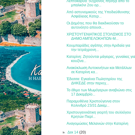
Λεπτοκαρυά: 50χρονος πήδηξε από το
μπαλκόνι 2ου ορ...
Από αστυνομικούς της Υποδιεύθυνσης
Ασφάλειας Κατερ...
Οι Δημότες που θα διεκδικούσαν το
αυτονόητο απουσι...
ΧΡΙΣΤΟΥΓΕΝΙΑΤΙΚΟΣ ΣΤΟΛΙΣΜΟΣ ΣΤΟ
ΔΗΜΟ ΑΜΠΕΛΟΚΗΠΩΝ-Μ...
Κουμπαράδες αγάπης στην Αριδαία για
την τετράχρονη...
Κατερίνη: Ζητούνται μάγειρες, γυναίκες γι
κουζίνα...
Ανακύκλωση Αυτοκινήτων και Μετάλλων
σε Κατερίνη κα...
Έδεσσα: Εγκαίνια Πωλητηρίου της
ΔΗΚΕΔΕ στην περιοχ...
Το έθιμο των Μωμόγερων αναβιώνει στις
17 Δεκεμβρίο...
Παραμυθένια Χριστούγεννα στον
Κολινδρό 23/31 Δεκεμ...
Χριστουγεννιάτικη γιορτή του συλλόγου
Κρητών Πιερί...
Αναγομώσεις Μελανιών στην Κατερίνη
►
Δεκ 14
(20)