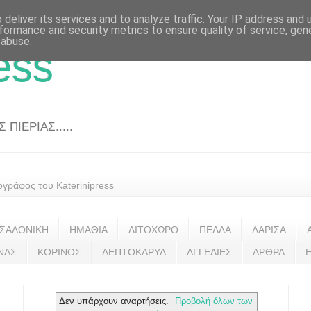
deliver its services and to analyze traffic. Your IP address and
formance and security metrics to ensure quality of service, ge
 abuse.
ess
ΠΙΕΡΙΑΣ.....
ογράφος του Katerinipress
ΣΑΛΟΝΙΚΗ
ΗΜΑΘΙΑ
ΛΙΤΟΧΩΡΟ
ΠΕΛΛΑ
ΛΑΡΙΣΑ
ΝΑΣ
ΚΟΡΙΝΟΣ
ΛΕΠΤΟΚΑΡΥΑ
ΑΓΓΕΛΙΕΣ
ΑΡΘΡΑ
Δεν υπάρχουν αναρτήσεις.
Προβολή όλων των