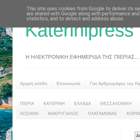
This site uses cookies from Google to deliver its se
are shared with Google along with performance and 
statistics, and to detect and address abuse.
Katerinipress
Η ΗΛΕΚΤΡΟΝΙΚΗ ΕΦΗΜΕΡΙΔΑ ΤΗΣ ΠΙΕΡΙΑΣ....
Αρχική σελίδα
Επικοινωνία
Γίνε Αρθρογράφος του Kat
ΠΙΕΡΙΑ
ΚΑΤΕΡΙΝΗ
ΕΛΛΑΔΑ
ΘΕΣΣΑΛΟΝΙΚΗ
ΚΟΖΑΝΗ
ΜΑΚΡΥΓΙΑΛΟΣ
ΠΛΑΤΑΜΩΝΑΣ
ΚΟΡΙ
Δ