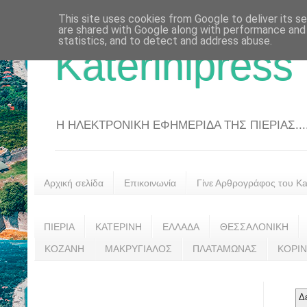
This site uses cookies from Google to deliver its se
are shared with Google along with performance and 
statistics, and to detect and address abuse.
Katerinipress
Η ΗΛΕΚΤΡΟΝΙΚΗ ΕΦΗΜΕΡΙΔΑ ΤΗΣ ΠΙΕΡΙΑΣ....
Αρχική σελίδα
Επικοινωνία
Γίνε Αρθρογράφος του Kat
ΠΙΕΡΙΑ
ΚΑΤΕΡΙΝΗ
ΕΛΛΑΔΑ
ΘΕΣΣΑΛΟΝΙΚΗ
ΚΟΖΑΝΗ
ΜΑΚΡΥΓΙΑΛΟΣ
ΠΛΑΤΑΜΩΝΑΣ
ΚΟΡΙ
Δ