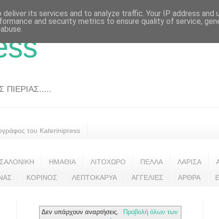
deliver its services and to analyze traffic. Your IP address and
formance and security metrics to ensure quality of service, ge
 abuse.
ess
ΠΙΕΡΙΑΣ.....
ογράφος του Katerinipress
ΣΑΛΟΝΙΚΗ
ΗΜΑΘΙΑ
ΛΙΤΟΧΩΡΟ
ΠΕΛΛΑ
ΛΑΡΙΣΑ
ΝΑΣ
ΚΟΡΙΝΟΣ
ΛΕΠΤΟΚΑΡΥΑ
ΑΓΓΕΛΙΕΣ
ΑΡΘΡΑ
Δεν υπάρχουν αναρτήσεις.
Προβολή όλων των