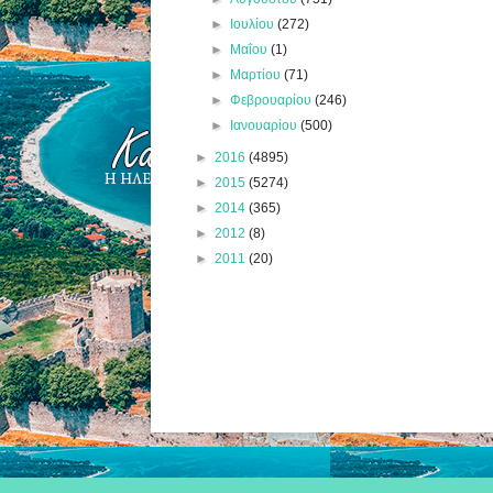
►
Ιουλίου
(272)
►
Μαΐου
(1)
►
Μαρτίου
(71)
►
Φεβρουαρίου
(246)
►
Ιανουαρίου
(500)
►
2016
(4895)
►
2015
(5274)
►
2014
(365)
►
2012
(8)
►
2011
(20)