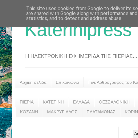
This site uses cookies from Google to deliver its se
are shared with Google along with performance and 
statistics, and to detect and address abuse.
Katerinipress
Η ΗΛΕΚΤΡΟΝΙΚΗ ΕΦΗΜΕΡΙΔΑ ΤΗΣ ΠΙΕΡΙΑΣ....
Αρχική σελίδα
Επικοινωνία
Γίνε Αρθρογράφος του Kat
ΠΙΕΡΙΑ
ΚΑΤΕΡΙΝΗ
ΕΛΛΑΔΑ
ΘΕΣΣΑΛΟΝΙΚΗ
ΚΟΖΑΝΗ
ΜΑΚΡΥΓΙΑΛΟΣ
ΠΛΑΤΑΜΩΝΑΣ
ΚΟΡΙ
Δ