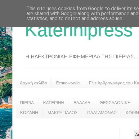
This site uses cookies from Google to deliver its se
are shared with Google along with performance and 
statistics, and to detect and address abuse.
Katerinipress
Η ΗΛΕΚΤΡΟΝΙΚΗ ΕΦΗΜΕΡΙΔΑ ΤΗΣ ΠΙΕΡΙΑΣ....
Αρχική σελίδα
Επικοινωνία
Γίνε Αρθρογράφος του Kat
ΠΙΕΡΙΑ
ΚΑΤΕΡΙΝΗ
ΕΛΛΑΔΑ
ΘΕΣΣΑΛΟΝΙΚΗ
ΚΟΖΑΝΗ
ΜΑΚΡΥΓΙΑΛΟΣ
ΠΛΑΤΑΜΩΝΑΣ
ΚΟΡΙ
Δ