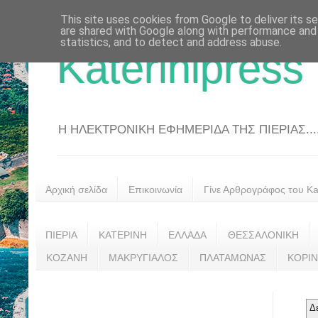
This site uses cookies from Google to deliver its se
are shared with Google along with performance and 
statistics, and to detect and address abuse.
Katerinipress
Η ΗΛΕΚΤΡΟΝΙΚΗ ΕΦΗΜΕΡΙΔΑ ΤΗΣ ΠΙΕΡΙΑΣ....
Αρχική σελίδα
Επικοινωνία
Γίνε Αρθρογράφος του Kat
ΠΙΕΡΙΑ
ΚΑΤΕΡΙΝΗ
ΕΛΛΑΔΑ
ΘΕΣΣΑΛΟΝΙΚΗ
ΚΟΖΑΝΗ
ΜΑΚΡΥΓΙΑΛΟΣ
ΠΛΑΤΑΜΩΝΑΣ
ΚΟΡΙ
Δ