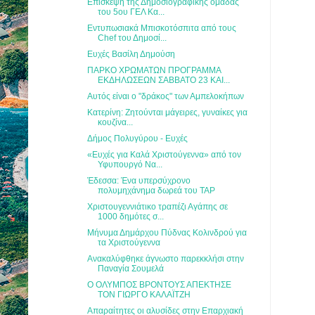
Επίσκεψη της Δημοσιογραφικής ομάδας
του 5ου ΓΕΛ Κα...
Εντυπωσιακά Μπισκοτόσπιτα από τους
Chef του Δημοσί...
Ευχές Βασίλη Δημούση
ΠΑΡΚΟ ΧΡΩΜΑΤΩΝ ΠΡΟΓΡΑΜΜΑ
ΕΚΔΗΛΩΣΕΩΝ ΣΑΒΒΑΤΟ 23 ΚΑΙ...
Αυτός είναι ο "δράκος" των Αμπελοκήπων
Κατερίνη: Ζητούνται μάγειρες, γυναίκες για
κουζίνα...
Δήμος Πολυγύρου - Ευχές
«Ευχές για Καλά Χριστούγεννα» από τον
Υφυπουργό Να...
Έδεσσα: Ένα υπερσύχρονο
πολυμηχάνημα δωρεά του TAP
Χριστουγεννιάτικο τραπέζι Αγάπης σε
1000 δημότες σ...
Μήνυμα Δημάρχου Πύδνας Κολινδρού για
τα Χριστούγεννα
Ανακαλύφθηκε άγνωστο παρεκκλήσι στην
Παναγία Σουμελά
Ο ΟΛΥΜΠΟΣ ΒΡΟΝΤΟΥΣ ΑΠΕΚΤΗΣΕ
ΤΟΝ ΓΙΩΡΓΟ ΚΑΛΑΪΤΖΗ
Απαραίτητες οι αλυσίδες στην Επαρχιακή