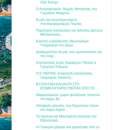
Οδό Κατερί...
Ο Αστροφυσικός Θωμάς Μπίσμπας στο
Γυμνάσιο Μακρυγι...
Ευχές και ευχετήρια κάρτα
Αντιπεριφερειάρχη Πιερίας
Παράταση ανανέωσης και έκδοσης Δελτίων
Μετακίνησης...
Κλειστή η Διεύθυνση Οικονομικών
Υπηρεσιών του Δήμο...
Διαφημιστείτε σε μας που εμπιστεύεστε για
την ενημ...
Εορταστικές ευχές δημάρχου Πέλλας κ.
Γρηγόρη Στάμκου
Π.Ε.ΠΙΕΡΙΑΣ: Ανάρτηση κατάστασης
πληρωμής δικαιούχ...
ΒΥΖΑΝΤΙΝΑ ΚΑΛΑΝΤΑ ΣΤΟ
ΕΠΙΜΕΛΗΤΗΡΙΟ ΠΙΕΡΙΑΣ ΑΠΟ ΤΟ ...
Θερμαινόμενοι χώροι φιλοξενίας πολιτών
στο Δήμο Βέ...
Απόφαση μείωσης των δημοτικών τελών
στο Δήμο Λαρισ...
Τα Λεμόνια και Μανταρίνια έστειλαν την
Εθελοντική ...
Η Γλυκερία μάγεψε και μαγεύτηκε από το