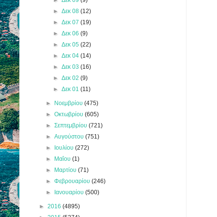
►
Δεκ 08
(12)
►
Δεκ 07
(19)
►
Δεκ 06
(9)
►
Δεκ 05
(22)
►
Δεκ 04
(14)
►
Δεκ 03
(16)
►
Δεκ 02
(9)
►
Δεκ 01
(11)
►
Νοεμβρίου
(475)
►
Οκτωβρίου
(605)
►
Σεπτεμβρίου
(721)
►
Αυγούστου
(751)
►
Ιουλίου
(272)
►
Μαΐου
(1)
►
Μαρτίου
(71)
►
Φεβρουαρίου
(246)
►
Ιανουαρίου
(500)
►
2016
(4895)