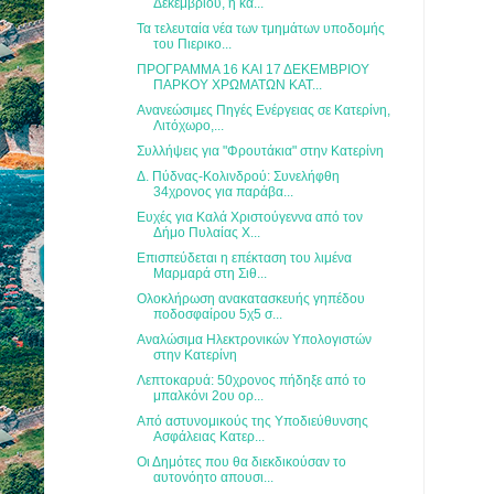
Δεκεμβρίου, η κα...
Τα τελευταία νέα των τμημάτων υποδομής
του Πιερικο...
ΠΡΟΓΡΑΜΜΑ 16 ΚΑΙ 17 ΔΕΚΕΜΒΡΙΟΥ
ΠΑΡΚΟΥ ΧΡΩΜΑΤΩΝ ΚΑΤ...
Ανανεώσιμες Πηγές Ενέργειας σε Κατερίνη,
Λιτόχωρο,...
Συλλήψεις για "Φρουτάκια" στην Κατερίνη
Δ. Πύδνας-Κολινδρού: Συνελήφθη
34χρονος για παράβα...
Ευχές για Καλά Χριστούγεννα από τον
Δήμο Πυλαίας Χ...
Επισπεύδεται η επέκταση του λιμένα
Μαρμαρά στη Σιθ...
Ολοκλήρωση ανακατασκευής γηπέδου
ποδοσφαίρου 5χ5 σ...
Αναλώσιμα Ηλεκτρονικών Υπολογιστών
στην Κατερίνη
Λεπτοκαρυά: 50χρονος πήδηξε από το
μπαλκόνι 2ου ορ...
Από αστυνομικούς της Υποδιεύθυνσης
Ασφάλειας Κατερ...
Οι Δημότες που θα διεκδικούσαν το
αυτονόητο απουσι...