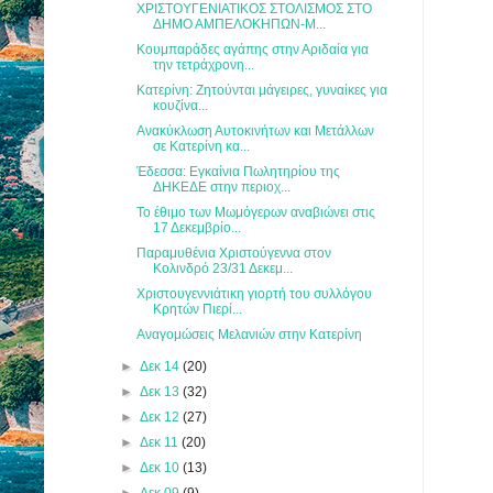
ΧΡΙΣΤΟΥΓΕΝΙΑΤΙΚΟΣ ΣΤΟΛΙΣΜΟΣ ΣΤΟ
ΔΗΜΟ ΑΜΠΕΛΟΚΗΠΩΝ-Μ...
Κουμπαράδες αγάπης στην Αριδαία για
την τετράχρονη...
Κατερίνη: Ζητούνται μάγειρες, γυναίκες για
κουζίνα...
Ανακύκλωση Αυτοκινήτων και Μετάλλων
σε Κατερίνη κα...
Έδεσσα: Εγκαίνια Πωλητηρίου της
ΔΗΚΕΔΕ στην περιοχ...
Το έθιμο των Μωμόγερων αναβιώνει στις
17 Δεκεμβρίο...
Παραμυθένια Χριστούγεννα στον
Κολινδρό 23/31 Δεκεμ...
Χριστουγεννιάτικη γιορτή του συλλόγου
Κρητών Πιερί...
Αναγομώσεις Μελανιών στην Κατερίνη
►
Δεκ 14
(20)
►
Δεκ 13
(32)
►
Δεκ 12
(27)
►
Δεκ 11
(20)
►
Δεκ 10
(13)
►
Δεκ 09
(9)