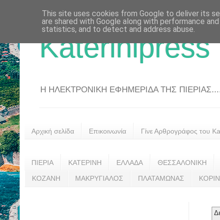
This site uses cookies from Google to deliver its se
are shared with Google along with performance and 
statistics, and to detect and address abuse.
Katerinipress
Η ΗΛΕΚΤΡΟΝΙΚΗ ΕΦΗΜΕΡΙΔΑ ΤΗΣ ΠΙΕΡΙΑΣ....
Αρχική σελίδα
Επικοινωνία
Γίνε Αρθρογράφος του Kat
ΠΙΕΡΙΑ
ΚΑΤΕΡΙΝΗ
ΕΛΛΑΔΑ
ΘΕΣΣΑΛΟΝΙΚΗ
ΚΟΖΑΝΗ
ΜΑΚΡΥΓΙΑΛΟΣ
ΠΛΑΤΑΜΩΝΑΣ
ΚΟΡΙ
Δ