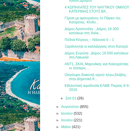
Άλλου Δρόμου
4 ΚΩΠΗΛΑΤΕΣ ΤΟΥ ΝΑΥΤΙΚΟΥ ΟΜΙΛΟΥ
ΚΑΤΕΡΙΝΗΣ ΣΤΟΥΣ ΒΑ...
Γέμισε με αρουραίους το Πάρκο της
Κατερίνης -Κίνδυ...
Δήμος Αριστοτέλη ...Δήμος 18.300
κατοίκων στη Χαλκ...
Πύδνα Κίτρους – Νάουσα 0 – 1
Ξεραίνονται οι καλλιέργειες στον Καταχά
Δήμος Ευρώτα...Δήμος 18.000 κατοίκων
στη Λακωνία
ΑΝΤ1, ΣΚΑΙ, Μαρινάκης και Καλογρίτσας
οι τέσσερις ...
Ολιγόωρη διακοπή νερού λόγω βλάβης
στην Δημοτική Κ...
Εθελοντική αιμοδοσία ΕΛΜΕ Πιερίας 8-9-
2016
►
Σεπ 01
(26)
►
Αυγούστου
(855)
►
Ιουλίου
(532)
►
Ιουνίου
(221)
►
Μαΐου
(421)