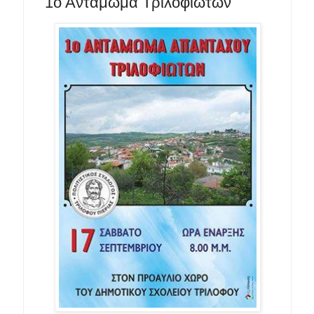
1ο Αντάμωμα Τριλοφιωτών