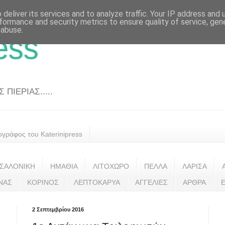
deliver its services and to analyze traffic. Your IP address and
formance and security metrics to ensure quality of service, ge
 abuse.
ess
ΠΙΕΡΙΑΣ.....
ογράφος του Katerinipress
ΣΑΛΟΝΙΚΗ
ΗΜΑΘΙΑ
ΛΙΤΟΧΩΡΟ
ΠΕΛΛΑ
ΛΑΡΙΣΑ
ΝΑΣ
ΚΟΡΙΝΟΣ
ΛΕΠΤΟΚΑΡΥΑ
ΑΓΓΕΛΙΕΣ
ΑΡΘΡΑ
2 Σεπτεμβρίου 2016