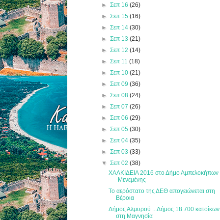
►
Σεπ 16
(26)
►
Σεπ 15
(16)
►
Σεπ 14
(30)
►
Σεπ 13
(21)
►
Σεπ 12
(14)
►
Σεπ 11
(18)
►
Σεπ 10
(21)
►
Σεπ 09
(36)
►
Σεπ 08
(24)
►
Σεπ 07
(26)
►
Σεπ 06
(29)
►
Σεπ 05
(30)
►
Σεπ 04
(35)
►
Σεπ 03
(33)
▼
Σεπ 02
(38)
ΧΑΛΚΙΔΕΙΑ 2016 στο Δήμο Αμπελοκήπων
-Μενεμένης
Το αερόστατο της ΔΕΘ απογειώνεται στη
Βέροια
Δήμος Αλμυρού ...Δήμος 18.700 κατοίκων
στη Μαγνησία