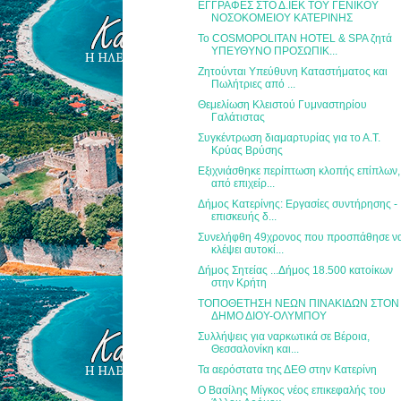
ΕΓΓΡΑΦΕΣ ΣΤΟ Δ.ΙΕΚ ΤΟΥ ΓΕΝΙΚΟΥ
ΝΟΣΟΚΟΜΕΙΟΥ ΚΑΤΕΡΙΝΗΣ
To COSMOPOLITAN HOTEL & SPA ζητά
ΥΠΕΥΘΥΝΟ ΠΡΟΣΩΠΙΚ...
Ζητούνται Υπεύθυνη Καταστήματος και
Πωλήτριες από ...
Θεμελίωση Κλειστού Γυμναστηρίου
Γαλάτιστας
Συγκέντρωση διαμαρτυρίας για το Α.Τ.
Κρύας Βρύσης
Εξιχνιάσθηκε περίπτωση κλοπής επίπλων,
από επιχείρ...
Δήμος Κατερίνης: Εργασίες συντήρησης -
επισκευής δ...
Συνελήφθη 49χρονος που προσπάθησε ν
κλέψει αυτοκί...
Δήμος Σητείας ...Δήμος 18.500 κατοίκων
στην Κρήτη
ΤΟΠΟΘΕΤΗΣΗ ΝΕΩΝ ΠΙΝΑΚΙΔΩΝ ΣΤΟΝ
ΔΗΜΟ ΔΙΟΥ-ΟΛΥΜΠΟΥ
Συλλήψεις για ναρκωτικά σε Βέροια,
Θεσσαλονίκη και...
Τα αερόστατα της ΔΕΘ στην Κατερίνη
Ο Βασίλης Μίγκος νέος επικεφαλής του