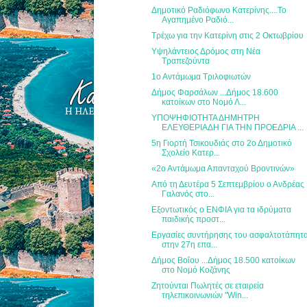
Δημοτικό Ραδιόφωνο Κατερίνης....Το
Αγαπημένο Ραδιό...
Τρέχω για την Κατερίνη στις 2 Οκτωβρίου
Υψηλάντειος Δρόμος στη Νέα
Τραπεζούντα
1ο Αντάμωμα Τριλοφιωτών
Δήμος Φαρσάλων ...Δήμος 18.600
κατοίκων στο Νομό Λ...
ΥΠΟΨΗΦΙΟΤΗΤΑ ΔΗΜΗΤΡΗ
ΕΛΕΥΘΕΡΙΑΔΗ ΓΙΑ ΤΗΝ ΠΡΟΕΔΡΙΑ ...
5η Γιορτή Τσικουδιάς στο 2ο Δημοτικό
Σχολείο Κατερ...
«2ο Αντάμωμα Απανταχού Βροντινών»
Από τη Δευτέρα 5 Σεπτεμβρίου ο Ανδρέας
Γαλανός στο...
Εξοντωτικός ο ΕΝΦΙΑ για τα ιδρύματα
παιδικής προστ...
Εργασίες συντήρησης του ασφαλτοτάπητ
στην 27η επα...
Δήμος Βοΐου ...Δήμος 18.500 κατοίκων
στο Νομό Κοζάνης
Ζητούνται Πωλητές σε εταιρεία
τηλεπικοινωνιών "Win...