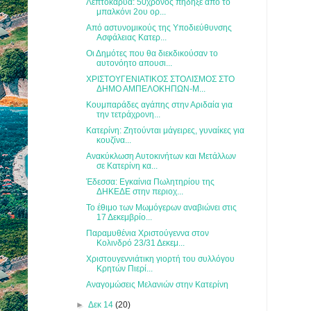
Λεπτοκαρυά: 50χρονος πήδηξε από το
μπαλκόνι 2ου ορ...
Από αστυνομικούς της Υποδιεύθυνσης
Ασφάλειας Κατερ...
Οι Δημότες που θα διεκδικούσαν το
αυτονόητο απουσι...
ΧΡΙΣΤΟΥΓΕΝΙΑΤΙΚΟΣ ΣΤΟΛΙΣΜΟΣ ΣΤΟ
ΔΗΜΟ ΑΜΠΕΛΟΚΗΠΩΝ-Μ...
Κουμπαράδες αγάπης στην Αριδαία για
την τετράχρονη...
Κατερίνη: Ζητούνται μάγειρες, γυναίκες για
κουζίνα...
Ανακύκλωση Αυτοκινήτων και Μετάλλων
σε Κατερίνη κα...
Έδεσσα: Εγκαίνια Πωλητηρίου της
ΔΗΚΕΔΕ στην περιοχ...
Το έθιμο των Μωμόγερων αναβιώνει στις
17 Δεκεμβρίο...
Παραμυθένια Χριστούγεννα στον
Κολινδρό 23/31 Δεκεμ...
Χριστουγεννιάτικη γιορτή του συλλόγου
Κρητών Πιερί...
Αναγομώσεις Μελανιών στην Κατερίνη
►
Δεκ 14
(20)