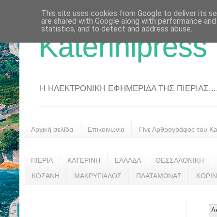
This site uses cookies from Google to deliver its se
are shared with Google along with performance and 
statistics, and to detect and address abuse.
Katerinipress
Η ΗΛΕΚΤΡΟΝΙΚΗ ΕΦΗΜΕΡΙΔΑ ΤΗΣ ΠΙΕΡΙΑΣ....
Αρχική σελίδα
Επικοινωνία
Γίνε Αρθρογράφος του Kat
ΠΙΕΡΙΑ
ΚΑΤΕΡΙΝΗ
ΕΛΛΑΔΑ
ΘΕΣΣΑΛΟΝΙΚΗ
ΚΟΖΑΝΗ
ΜΑΚΡΥΓΙΑΛΟΣ
ΠΛΑΤΑΜΩΝΑΣ
ΚΟΡΙ
Δ