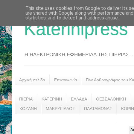
This site uses cookies from Google to deliver its se
are shared with Google along with performance and 
statistics, and to detect and address abuse.
Katerinipress
Η ΗΛΕΚΤΡΟΝΙΚΗ ΕΦΗΜΕΡΙΔΑ ΤΗΣ ΠΙΕΡΙΑΣ....
Αρχική σελίδα
Επικοινωνία
Γίνε Αρθρογράφος του Kat
ΠΙΕΡΙΑ
ΚΑΤΕΡΙΝΗ
ΕΛΛΑΔΑ
ΘΕΣΣΑΛΟΝΙΚΗ
ΚΟΖΑΝΗ
ΜΑΚΡΥΓΙΑΛΟΣ
ΠΛΑΤΑΜΩΝΑΣ
ΚΟΡΙ
Δ