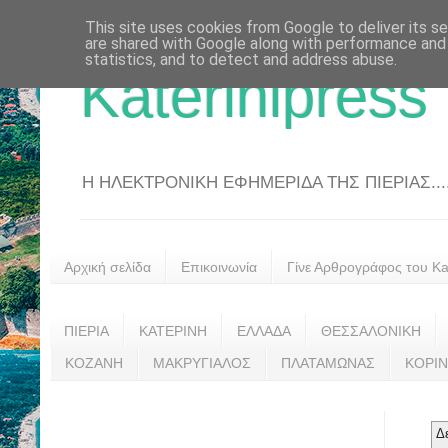
This site uses cookies from Google to deliver its se
are shared with Google along with performance and 
statistics, and to detect and address abuse.
Katerinipress
Η ΗΛΕΚΤΡΟΝΙΚΗ ΕΦΗΜΕΡΙΔΑ ΤΗΣ ΠΙΕΡΙΑΣ....
Αρχική σελίδα
Επικοινωνία
Γίνε Αρθρογράφος του Kat
ΠΙΕΡΙΑ
ΚΑΤΕΡΙΝΗ
ΕΛΛΑΔΑ
ΘΕΣΣΑΛΟΝΙΚΗ
ΚΟΖΑΝΗ
ΜΑΚΡΥΓΙΑΛΟΣ
ΠΛΑΤΑΜΩΝΑΣ
ΚΟΡΙ
Δ