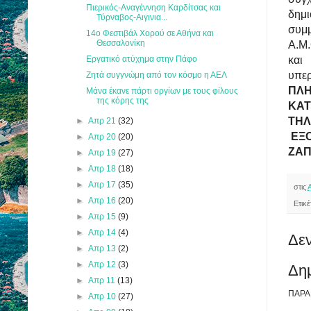
Πιερικός-Αναγέννηση Καρδίτσας και
δημι
Τύρναβος-Αιγινια...
συμμ
14ο Φεστιβάλ Χορού σε Αθήνα και
Θεσσαλονίκη
Α.Μ.
Εργατικό ατύχημα στην Πάφο
και
υπερ
Ζητά συγγνώμη από τον κόσμο η ΑΕΛ
ΠΛΗ
Μάνα έκανε πάρτι οργίων με τους φίλους
της κόρης της
ΚΑ
ΤΗΛ
►
Απρ 21
(32)
ΕΞΟ
►
Απρ 20
(20)
ΖΑΠ
►
Απρ 19
(27)
►
Απρ 18
(18)
►
Απρ 17
(35)
στις
►
Απρ 16
(20)
Ετικ
►
Απρ 15
(9)
►
Απρ 14
(4)
Δεν
►
Απρ 13
(2)
►
Απρ 12
(3)
Δη
►
Απρ 11
(13)
ΠΑΡΑ
►
Απρ 10
(27)