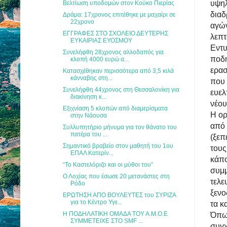
υψηλ
Βελτίωση υποδομών στον Κούκο Πιερίας
διαδ
Δράμα: 17χρονος επιτέθηκε με μαχαίρι σε
22χρονο
αγώ
ΕΓΓΡΑΦΕΣ ΣΤΟ ΣΧΟΛΕΙΟ ΔΕΥΤΕΡΗΣ
λεπτ
ΕΥΚΑΙΡΙΑΣ ΕΥΟΣΜΟΥ
Εντυ
Συνελήφθη 28χρονος αλλοδαπός για
ποδη
κλοπή 4000 ευρώ α...
ερα
Κατασχέθηκαν περισσότερα από 3,5 κιλά
κάνναβης στη...
που 
Συνελήφθη 44χρονος στη Θεσσαλονίκη για
ευελ
διακίνηση κ...
νέου
Εξιχνίαση 5 κλοπών από διαμερίσματα
Η ορ
στην Νάουσα
από
Συλλυπητήριο μήνυμα για τον θάνατο του
πατέρα του ...
(ξεπ
Σημαντικό βραβείο στον μαθητή του 1ου
του
ΕΠΑΛ Κατερίν...
κάπ
“Το Καστελόριζο και οι μύθοι του”
συμμ
Ο Λοχίας που έσωσε 20 μετανάστες στη
τελ
Ρόδο
ξενο
ΕΡΩΤΗΣΗ ΑΠΟ ΒΟΥΛΕΥΤΕΣ του ΣΥΡΙΖΑ
για το Κέντρο Υγε...
τα κ
Η ΠΟΔΗΛΑΤΙΚΗ ΟΜΑΔΑ ΤΟΥ Α.Μ.Ο.Ε
Όπως
ΣΥΜΜΕΤΕΙΧΕ ΣΤΟ SMF ...
συ