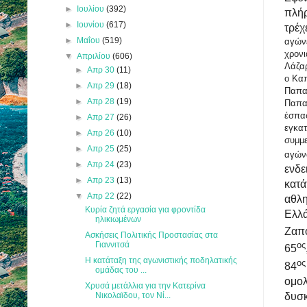
►
Ιουλίου
(392)
πλή
►
Ιουνίου
(617)
τρέχ
►
Μαΐου
(519)
αγώνε
χρονι
▼
Απριλίου
(606)
Λάζαρ
►
Απρ 30
(11)
ο Κα
►
Απρ 29
(18)
Παπα
►
Απρ 28
(19)
Παπαδ
έσπασ
►
Απρ 27
(26)
εγκατ
►
Απρ 26
(10)
συμμε
►
Απρ 25
(25)
αγώ
►
Απρ 24
(23)
ενδε
►
Απρ 23
(13)
κατά
▼
Απρ 22
(22)
αθλη
Κυρία ζητά εργασία για φροντίδα
Ελλά
ηλικιωμένων
Ζαπ
Ασκήσεις Πολιτικής Προστασίας στα
Γιαννιτσά
ος
65
Η κατάταξη της αγωνιστικής ποδηλατικής
ο
84
ομάδας του ...
ομολ
Χρυσά μετάλλια για την Κατερίνα
Νικολαϊδου, τον Νί...
δυσκ