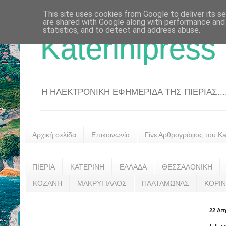
This site uses cookies from Google to deliver its se
are shared with Google along with performance and 
statistics, and to detect and address abuse.
Katerinipress
Η ΗΛΕΚΤΡΟΝΙΚΗ ΕΦΗΜΕΡΙΔΑ ΤΗΣ ΠΙΕΡΙΑΣ....
Αρχική σελίδα
Επικοινωνία
Γίνε Αρθρογράφος του Kat
ΠΙΕΡΙΑ
ΚΑΤΕΡΙΝΗ
ΕΛΛΑΔΑ
ΘΕΣΣΑΛΟΝΙΚΗ
ΚΟΖΑΝΗ
ΜΑΚΡΥΓΙΑΛΟΣ
ΠΛΑΤΑΜΩΝΑΣ
ΚΟΡΙ
22 Απ