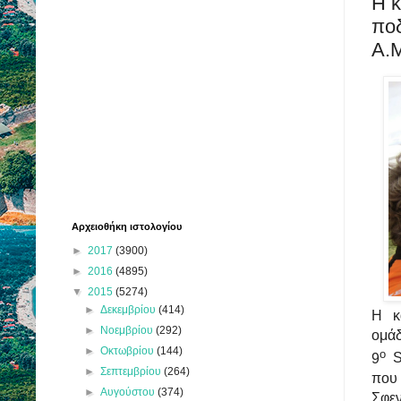
Η κ
ποδ
Α.
Αρχειοθήκη ιστολογίου
►
2017
(3900)
►
2016
(4895)
▼
2015
(5274)
►
Δεκεμβρίου
(414)
Η κ
►
Νοεμβρίου
(292)
ομ
►
Οκτωβρίου
(144)
ο
9
►
Σεπτεμβρίου
(264)
που
►
Αυγούστου
(374)
Σφεν