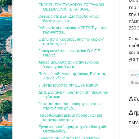
Μαυρ
ΕΚΘΕΣΗ ΤΟΥ ΣΥΛΛΟΓΟΥ ΖΩΓΡΑΦΩΝ
του 
ΘΕΣΣΑΛΟΝΙΚΗΣ ΚΑΙ ΒΟΡΕ...
την 
Οφείλεις στη ΔΕΗ; Δες πως θα κάνεις
ηλεκ
διακανονισμό σ...
250.
"Αδρανείς οι τομογράφοι PET/CT για τους
καρκινοπαθ...
Στον
Ο Δήμήτρης Κουτσούμπας την Κυριακή
στο Λιτόχωρο
πρόθ
Γενική συνέλευση σωματείου Ο.Α.Ε.Ε
και 
Πιερίας
για 
Άρθρο Βουλεύτριας για την εγκύκλιο
Υπουργείου Υγείας
Πολιτική εκδήλωση της Λαϊκής Ενότητας
στις
Χαλκιδικής σ...
Ετικ
7 θέσεις εργασίας στη ΔΕΥΑ Τεμπών
Δείτε Ζωντανά τη συζήτηση στη Βουλή για
τη Δικαιοσ...
Δεν
"Η κατάσταση του προσφυγικού στην
περιοχή του Δήμο...
Δη
Πετροπόλεμος μεταξύ προσφύγων και
αστυνομικών στην...
ΠΑΡΑ
Εργασίες συντήρησης στη νέα εθνική οδό
Θεσσαλονίκη...
Εργασίες στο γήπεδο της Ελασσόνας