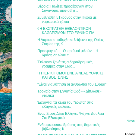
Βέροια: Πολίτες προσέφυγαν στον
Συνήγορο, αµφισβητ...
Συνελήφθη 51χρονος στην Πιερία με
ναρκωτικά χάπια
6Η ΕΚΣΤΡΑΤΕΙΑ ΕΘΕΛΟΝΤΙΚΩΝ
ΚΑΘΑΡΙΣΜΩΝ ΣΤΟ ΕΘΝΙΚΟ ΠΑ...
Η Λάρισα υποδέχθηκε λείψανο της Οσίας
Σοφίας της Κ...
Προσφυγικό … Οι αριθμοί μιλούν – Η
δράση δηλώνει τ...
Έκλεισαν ξανά τις σιδηροδρομικές
γραμμές στην Ειδο...
Η ΠΙΕΡΙΚΗ ΟΜΟΓΕΝΕΙΑ ΝΕΑΣ ΥΟΡΚΗΣ
ΚΑΙ ΒΟΣΤΩΝΗΣ
"Είναι για λύπηση οι άνθρωποι του Σύριζα"
Τροχαίο στην Εγνατία Οδό - «Δίπλωσε»
νταλίκα
Έρχονται τα κελιά του "έρωτα" στις
ελληνικές φυλακές
Eνας Στους Δέκα Ελληνες Ψάχνει Δουλειά
Στο Εξωτερικό
Νεότ
Ενδιαφέρουσες δράσεις στις δημοτικές
βιβλιοθήκες Κ...
Εγγρα