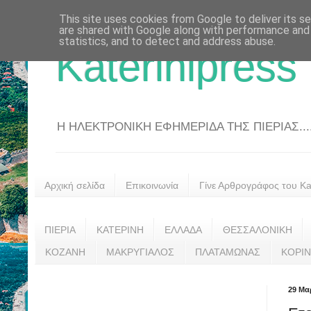
This site uses cookies from Google to deliver its se
are shared with Google along with performance and 
statistics, and to detect and address abuse.
Katerinipress
Η ΗΛΕΚΤΡΟΝΙΚΗ ΕΦΗΜΕΡΙΔΑ ΤΗΣ ΠΙΕΡΙΑΣ....
Αρχική σελίδα
Επικοινωνία
Γίνε Αρθρογράφος του Kat
ΠΙΕΡΙΑ
ΚΑΤΕΡΙΝΗ
ΕΛΛΑΔΑ
ΘΕΣΣΑΛΟΝΙΚΗ
ΚΟΖΑΝΗ
ΜΑΚΡΥΓΙΑΛΟΣ
ΠΛΑΤΑΜΩΝΑΣ
ΚΟΡΙ
29 Μα