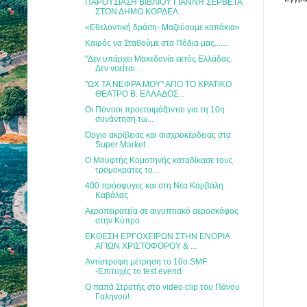
ΠΑΡΟΥΣΙΑΣΗ ΒΙΒΛΙΟΥ ΓΙΑΝΝΗ ΣΕΡΒΕΤΑ
ΣΤΟΝ ΔΗΜΟ ΚΟΡΔΕΛ...
«Εθελοντική δράση- Μαζεύουμε καπάκια»
Καιρός να Σταθούμε στα Πόδια μας.......
"Δεν υπάρχει Μακεδονία εκτός Ελλάδας.
Δεν νοείται ...
"ΩΧ ΤΑ ΝΕΦΡΑ ΜΟΥ" ΑΠΟ ΤΟ ΚΡΑΤΙΚΟ
ΘΕΑΤΡΟ Β. ΕΛΛΑΔΟΣ...
Οι Πόντιοι προετοιμάζονται για τη 10η
συνάντηση τω...
Όργιο ακρίβειας και αισχροκέρδειας στα
Super Market
Ο Μουφτής Κομοτηνής καταδίκασε τους
τρομοκράτες το...
400 πρόσφυγες και στη Νέα Καρβάλη
Καβάλας
Αεροπειρατεία σε αιγυπτιακό αεροσκάφος
στην Κύπρο
ΕΚΘΕΣΗ ΕΡΓΟΧΕΙΡΩΝ ΣΤΗΝ ΕΝΟΡΙΑ
ΑΓΙΩΝ ΧΡΙΣΤΟΦΟΡΟΥ & ...
Aντίστροφη μέτρηση το 10ο SMF
-Επιτυχές το test evend
Ο παπά Στρατής στο video clip του Πάνου
Γαληνού!