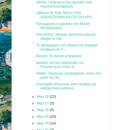
Αθήνα: Υιοθετήστε ένα σκυλάκι στην
πλατεία Κλαυθμώνος
ΟΜΙΛΙΑ ΓΙΑ ΤΗΝ ΠΙΕΣΗ ΤΗΝ
ΧΟΛΗΣΤΕΡΙΝΗ ΚΑΙ ΤΟ ΖΑΧΑΡΟ...
Προχωρούν οι εργασίες στο Μετρό
Θεσσαλονίκης
Παντελίδης: Μεγάλη ποσότητα αλκοόλ
έδειξαν οι τοξι...
Το αδιαχώρητο στη Λάρισα στη διανομή
τροφίμων σε π...
Κανέλα: Το άριστο μπαχαρικό
Δράσεις για την επιστροφή του
Πολύκεντρου στους Δ...
Ταϊβάν: 33χρονος αποκεφάλισε νήπιο στη
μέση του δρ...
Συνελήφθη 60χρονος στην Ημαθία για
λαθρεμπόριο καπνού
►
Μαρ 28
(22)
►
Μαρ 27
(3)
►
Μαρ 26
(4)
►
Μαρ 25
(24)
►
Μαρ 24
(14)
►
Μαρ 23
(2)