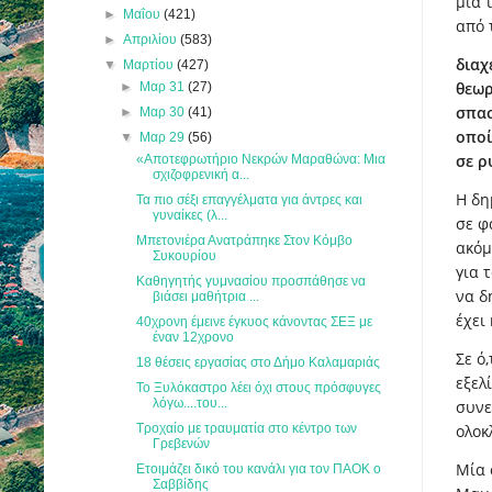
μια 
►
Μαΐου
(421)
από 
►
Απριλίου
(583)
διαχ
▼
Μαρτίου
(427)
θεωρ
►
Μαρ 31
(27)
σπασ
►
Μαρ 30
(41)
οποί
▼
Μαρ 29
(56)
σε ρ
«Αποτεφρωτήριο Νεκρών Μαραθώνα: Μια
σχιζοφρενική α...
Η δη
Τα πιο σέξι επαγγέλματα για άντρες και
γυναίκες (λ...
σε φ
Μπετονιέρα Ανατράπηκε Στον Κόμβο
ακόμ
Συκουρίου
για 
Καθηγητής γυμνασίου προσπάθησε να
να δ
βιάσει μαθήτρια ...
έχει
40χρονη έμεινε έγκυος κάνοντας ΣEΞ με
έναν 12χρονο
Σε ό
18 θέσεις εργασίας στο Δήμο Καλαμαριάς
εξελ
Το Ξυλόκαστρο λέει όχι στους πρόσφυγες
λόγω....του...
συνε
Τροχαίο με τραυματία στο κέντρο των
ολοκ
Γρεβενών
Μία 
Ετοιμάζει δικό του κανάλι για τον ΠΑΟΚ ο
Σαββίδης