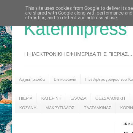
This site uses cookies from Google to deliver its se
are shared with Google along with performance and 
statistics, and to detect and address abuse.
Katerinipress
Η ΗΛΕΚΤΡΟΝΙΚΗ ΕΦΗΜΕΡΙΔΑ ΤΗΣ ΠΙΕΡΙΑΣ....
Αρχική σελίδα
Επικοινωνία
Γίνε Αρθρογράφος του Kat
ΠΙΕΡΙΑ
ΚΑΤΕΡΙΝΗ
ΕΛΛΑΔΑ
ΘΕΣΣΑΛΟΝΙΚΗ
ΚΟΖΑΝΗ
ΜΑΚΡΥΓΙΑΛΟΣ
ΠΛΑΤΑΜΩΝΑΣ
ΚΟΡΙ
15 Ιου