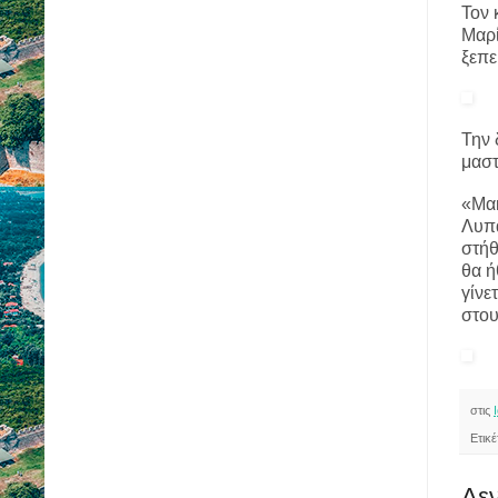
Τον 
Μαρί
ξεπε
Την 
μαστ
«Μακ
Λυπά
στήθ
θα ή
γίνε
στου
στις
Ετικ
Δεν