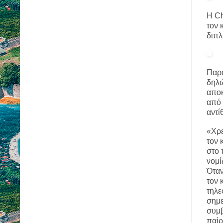
Η Ch
τον 
διπλ
Παρά
δηλώ
αποκ
από 
αντί
«Χρε
τον 
στο 
νομί
Όταν
τον 
τηλε
σημε
συμβ
παίρ