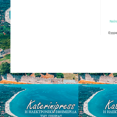
Νεότ
Εγγρα