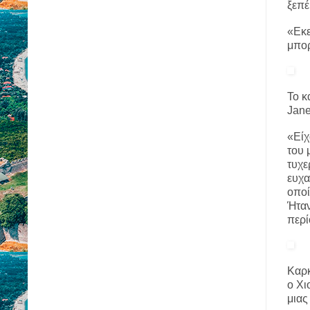
ξεπέ
«Εκε
μπορ
Το κ
Jane
«Είχ
του 
τυχε
ευχα
οποί
Ήταν
περί
Καρκ
ο Χι
μιας