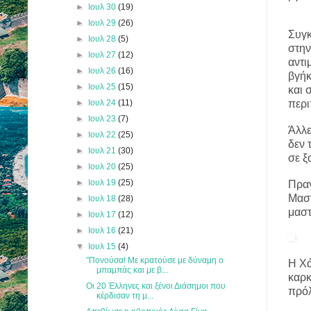
►
Ιουλ 30
(19)
►
Ιουλ 29
(26)
Συγκ
►
Ιουλ 28
(5)
στην
►
Ιουλ 27
(12)
αντι
►
Ιουλ 26
(16)
βγήκ
►
Ιουλ 25
(15)
και 
►
Ιουλ 24
(11)
περι
►
Ιουλ 23
(7)
Άλλε
►
Ιουλ 22
(25)
δεν 
►
Ιουλ 21
(30)
σε ξ
►
Ιουλ 20
(25)
►
Ιουλ 19
(25)
Πραγ
Μαστ
►
Ιουλ 18
(28)
μαστ
►
Ιουλ 17
(12)
►
Ιουλ 16
(21)
▼
Ιουλ 15
(4)
"Πονούσα! Με κρατούσε με δύναμη ο
Η Χά
μπαμπάς και με β...
καρκ
Οι 20 Έλληνες και ξένοι Διάσημοι που
πρό
κέρδισαν τη μ...