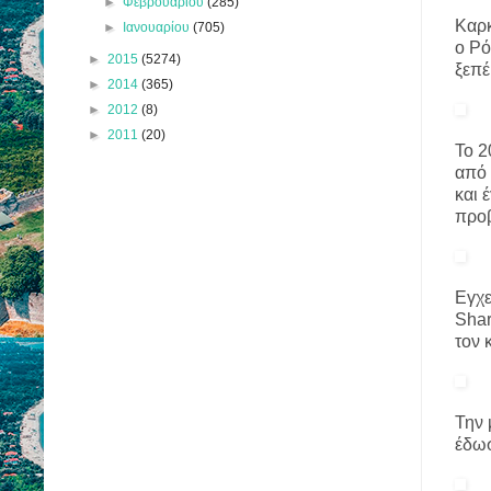
►
Φεβρουαρίου
(285)
Καρκ
►
Ιανουαρίου
(705)
ο Ρό
►
2015
(5274)
ξεπέ
►
2014
(365)
►
2012
(8)
►
2011
(20)
Το 2
από 
και 
προβ
Εγχε
Shar
τον 
Την 
έδωσ