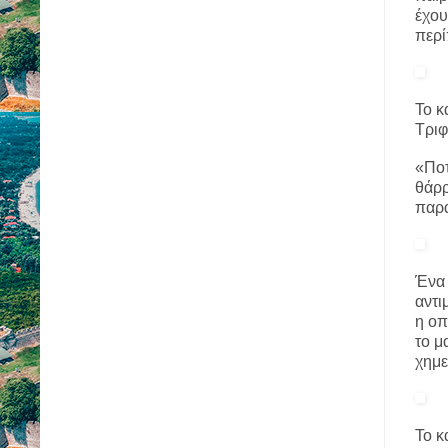
έχου
περί
Το κ
Τριφ
«Ποτ
θάρ
παρα
Ένα 
αντι
η οπ
το μ
χημε
Το κ