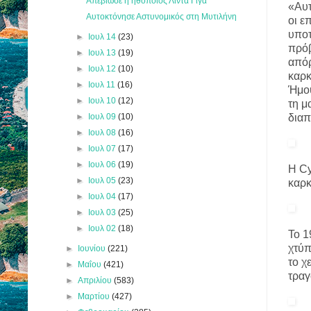
Απεβίωσε η ηθοποιός Λίντα Γίγα
«Αυτ
Αυτοκτόνησε Αστυνομικός στη Μυτιλήνη
οι ε
υποτ
►
Ιουλ 14
(23)
πρόβ
►
Ιουλ 13
(19)
απόρ
►
Ιουλ 12
(10)
καρκ
►
Ιουλ 11
(16)
Ήμου
►
Ιουλ 10
(12)
τη μ
►
Ιουλ 09
(10)
διαπ
►
Ιουλ 08
(16)
►
Ιουλ 07
(17)
►
Ιουλ 06
(19)
Η Cy
►
Ιουλ 05
(23)
καρκ
►
Ιουλ 04
(17)
►
Ιουλ 03
(25)
►
Ιουλ 02
(18)
Το 1
χτύπ
►
Ιουνίου
(221)
το χ
►
Μαΐου
(421)
τραγ
►
Απριλίου
(583)
►
Μαρτίου
(427)