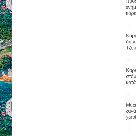
προσ
ενημ
καρκ
Καρκ
δημο
Τζου
Καρκ
στόμ
κατά
Μάχη
ξανά
χωρί