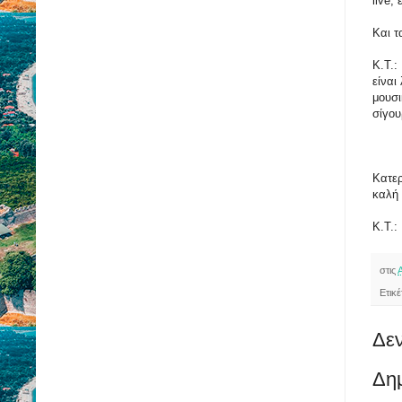
live,
Και τ
Κ.Τ.:
είναι
μουσι
σίγου
Κατερ
καλή 
Κ.Τ.:
στις
Ετικ
Δεν
Δη