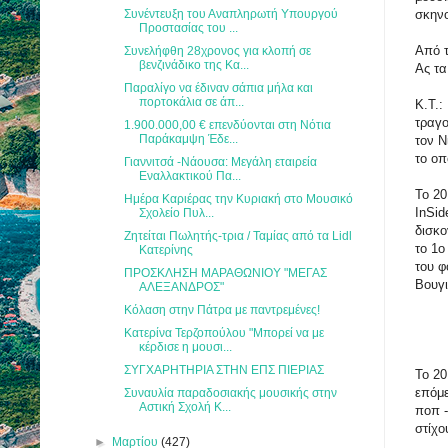
Συνέντευξη του Αναπληρωτή Υπουργού
σκην
Προστασίας του ...
Από τ
Συνελήφθη 28χρονος για κλοπή σε
βενζινάδικο της Κα...
Ας τα
Παραλίγο να έδιναν σάπια μήλα και
πορτοκάλια σε άπ...
Κ.Τ.:
τραγο
1.900.000,00 € επενδύονται στη Νότια
Παράκαμψη Έδε...
τον Ν
το οπ
Γιαννιτσά -Νάουσα: Μεγάλη εταιρεία
Εναλλακτικού Πα...
Το 20
Ημέρα Καριέρας την Κυριακή στο Μουσικό
InSid
Σχολείο Πυλ...
δισκο
Ζητείται Πωλητής-τρια / Ταμίας από τα Lidl
το 1ο
Κατερίνης
του φ
ΠΡΟΣΚΛΗΣΗ ΜΑΡΑΘΩΝΙΟΥ "ΜΕΓΑΣ
Βουγι
ΑΛΕΞΑΝΔΡΟΣ"
Kόλαση στην Πάτρα με παντρεμένες!
Κατερίνα Τερζοπούλου "Μπορεί να με
κέρδισε η μουσι...
ΣΥΓΧΑΡΗΤΗΡΙΑ ΣΤΗΝ ΕΠΣ ΠΙΕΡΙΑΣ
Το 2
επόμε
Συναυλία παραδοσιακής μουσικής στην
Αστική Σχολή Κ...
ποπ -
στίχο
►
Μαρτίου
(427)