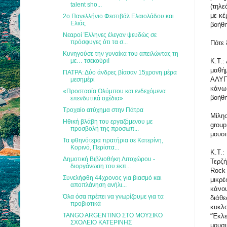
talent sho...
(τηλε
με κέ
2ο Πανελλήνιο Φεστιβάλ Ελαιολάδου και
Ελιάς
βοήθ
Νεαροί Έλληνες έλεγαν ψευδώς σε
πρόσφυγες ότι τα σ...
Πότε 
Κυνηγούσε την γυναίκα του απειλώντας τη
με… τσεκούρι!
Κ.Τ.:
μαθήμ
ΠΑΤΡΑ: Δύο άνδρες βίασαν 15χρονη μέρα
ΑΛΥΠΙ
μεσημέρι
κάνω 
«Προστασία Ολύμπου και ενδεχόμενα
βοήθη
επενδυτικά σχέδια»
Τροχαίο ατύχημα στην Πάτρα
Μίλησ
Ηθική βλάβη του εργαζόμενου με
group
προσβολή της προσωπ...
μουσ
Τα φθηνότερα πρατήρια σε Κατερίνη,
Κορινό, Περίστα...
Κ.Τ.:
Δημοτική Βιβλιοθήκη Λιτοχώρου -
Τερζή
διοργάνωση του εκπ...
Rock 
Συνελήφθη 44χρονος για βιασμό και
μικρέ
αποπλάνηση ανήλι...
κάνου
Όλα όσα πρέπει να γνωρίζουμε για τα
διάθε
προβιοτικά
κυκλο
TANGO ARGENTINO ΣΤΟ ΜΟΥΣΙΚΟ
“Έκλε
ΣΧΟΛΕΙΟ ΚΑΤΕΡΙΝΗΣ
μουσι