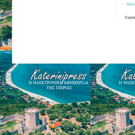
Νεότ
Εγγρα