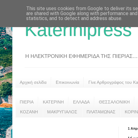
This site uses cookies from Google to deliver its se
are shared with Google along with performance and 
statistics, and to detect and address abuse.
Katerinipress
Η ΗΛΕΚΤΡΟΝΙΚΗ ΕΦΗΜΕΡΙΔΑ ΤΗΣ ΠΙΕΡΙΑΣ....
Αρχική σελίδα
Επικοινωνία
Γίνε Αρθρογράφος του Kat
ΠΙΕΡΙΑ
ΚΑΤΕΡΙΝΗ
ΕΛΛΑΔΑ
ΘΕΣΣΑΛΟΝΙΚΗ
ΚΟΖΑΝΗ
ΜΑΚΡΥΓΙΑΛΟΣ
ΠΛΑΤΑΜΩΝΑΣ
ΚΟΡΙ
1 Απρ