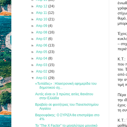
ένιωθ
►
Απρ 12
(24)
γράφω
►
Απρ 11
(12)
στίχω
θυμό,
►
Απρ 10
(21)
μπορε
►
Απρ 09
(4)
►
Απρ 08
(16)
Έχεις
κυκλο
►
Απρ 07
(6)
– στι
►
Απρ 06
(13)
περιέ
►
Απρ 05
(23)
►
Απρ 04
(8)
Κ.Τ.:
που π
►
Απρ 03
(15)
του. 
►
Απρ 02
(26)
από α
▼
Απρ 01
(29)
την α
«Τυπάδες» : Ηλεκτρονική εφημερίδα του
τιμή 
δημοτικού σχ...
Αυτές είναι οι 3 πρώτες αιτίες θανάτου
Πέρα 
στην Ελλάδα
την ι
Βραβείο σε φοιτήτριες του Πανεπιστημίου
έχεις
Αιγαίου
τη συ
Βαρουφάκης: Ο ΣΥΡΙΖΑ θα επιστρέψει στο
4%
Κ.Τ.:
μαθήμ
To “The X Factor” το μεγαλύτερο μουσικό