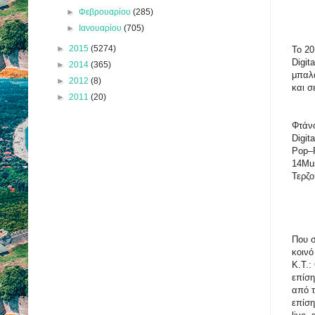
►
Φεβρουαρίου
(285)
►
Ιανουαρίου
(705)
►
2015
(5274)
Το 20
Digit
►
2014
(365)
μπαλά
►
2012
(8)
και σ
►
2011
(20)
Φτάνο
Digit
Pop–
14Mus
Τερζο
Που σ
κοινό
Κ.Τ.:
επίση
από τ
επίση