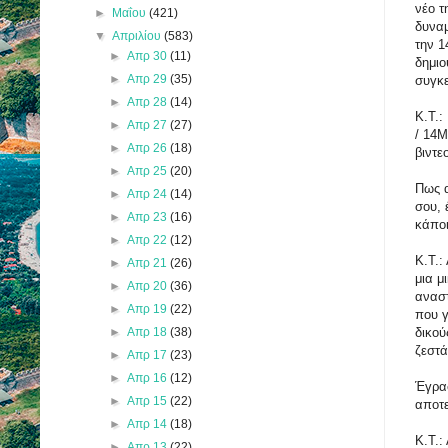
νέο τ
►
Μαΐου
(421)
δυναμ
▼
Απριλίου
(583)
την 1
►
Απρ 30
(11)
δημιο
►
Απρ 29
(35)
συγκε
►
Απρ 28
(14)
Κ.Τ.:
►
Απρ 27
(27)
/ 14M
►
Απρ 26
(18)
βιντε
►
Απρ 25
(20)
Πως α
►
Απρ 24
(14)
σου, 
►
Απρ 23
(16)
κάπο
►
Απρ 22
(12)
Κ.Τ.:
►
Απρ 21
(26)
μια μ
►
Απρ 20
(36)
αναστ
►
Απρ 19
(22)
που γ
►
Απρ 18
(38)
δικού
ζεστά
►
Απρ 17
(23)
►
Απρ 16
(12)
Έγραφ
►
Απρ 15
(22)
αποτε
►
Απρ 14
(18)
Κ.Τ.:
►
Απρ 13
(22)