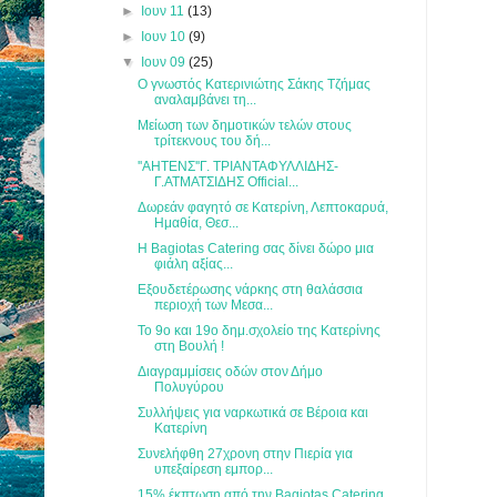
►
Ιουν 11
(13)
►
Ιουν 10
(9)
▼
Ιουν 09
(25)
Ο γνωστός Κατερινιώτης Σάκης Τζήμας
αναλαμβάνει τη...
Μείωση των δημοτικών τελών στους
τρίτεκνους του δή...
''ΑΗΤΕΝΣ''Γ. ΤΡΙΑΝΤΑΦΥΛΛΙΔΗΣ-
Γ.ΑΤΜΑΤΣΙΔΗΣ Official...
Δωρεάν φαγητό σε Κατερίνη, Λεπτοκαρυά,
Ημαθία, Θεσ...
Η Bagiotas Catering σας δίνει δώρο μια
φιάλη αξίας...
Εξουδετέρωσης νάρκης στη θαλάσσια
περιοχή των Μεσα...
Το 9ο και 19ο δημ.σχολείo της Κατερίνης
στη Βουλή !
Διαγραμμίσεις οδών στον Δήμο
Πολυγύρου
Συλλήψεις για ναρκωτικά σε Βέροια και
Κατερίνη
Συνελήφθη 27χρονη στην Πιερία για
υπεξαίρεση εμπορ...
15% έκπτωση από την Bagiotas Catering