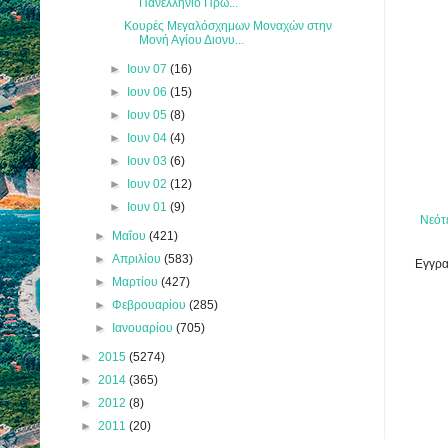
Πανελλήνιο Πρω...
Κουρές Μεγαλόσχημων Μοναχών στην
Μονή Αγίου Διονυ...
►
Ιουν 07
(16)
►
Ιουν 06
(15)
►
Ιουν 05
(8)
►
Ιουν 04
(4)
►
Ιουν 03
(6)
►
Ιουν 02
(12)
►
Ιουν 01
(9)
Νεότ
►
Μαΐου
(421)
►
Απριλίου
(583)
Εγγρα
►
Μαρτίου
(427)
►
Φεβρουαρίου
(285)
►
Ιανουαρίου
(705)
►
2015
(5274)
►
2014
(365)
►
2012
(8)
►
2011
(20)