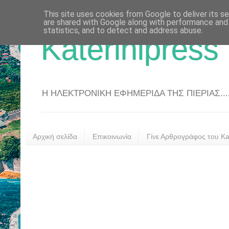
This site uses cookies from Google to deliver its se
are shared with Google along with performance and 
statistics, and to detect and address abuse.
Katerinipress
Η ΗΛΕΚΤΡΟΝΙΚΗ ΕΦΗΜΕΡΙΔΑ ΤΗΣ ΠΙΕΡΙΑΣ....
Αρχική σελίδα
Επικοινωνία
Γίνε Αρθρογράφος του Kat