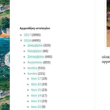
Αρχειοθήκη ιστολογίου
►
2017
(3890)
▼
2016
(4895)
►
Δεκεμβρίου
(320)
►
Νοεμβρίου
(66)
ολοκ
►
Σεπτεμβρίου
(480)
οργα
►
Αυγούστου
(855)
►
Ιουλίου
(532)
▼
Ιουνίου
(221)
►
Ιουν 17
(18)
►
Ιουν 16
(18)
►
Ιουν 15
(23)
►
Ιουν 14
(17)
►
Ιουν 13
(19)
►
Ιουν 12
(9)