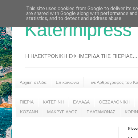
This site uses cookies from Google to deliver its se
are shared with Google along with performance and 
statistics, and to detect and address abuse.
Katerinipress
Η ΗΛΕΚΤΡΟΝΙΚΗ ΕΦΗΜΕΡΙΔΑ ΤΗΣ ΠΙΕΡΙΑΣ....
Αρχική σελίδα
Επικοινωνία
Γίνε Αρθρογράφος του Kat
ΠΙΕΡΙΑ
ΚΑΤΕΡΙΝΗ
ΕΛΛΑΔΑ
ΘΕΣΣΑΛΟΝΙΚΗ
ΚΟΖΑΝΗ
ΜΑΚΡΥΓΙΑΛΟΣ
ΠΛΑΤΑΜΩΝΑΣ
ΚΟΡΙ
6 Ιουν