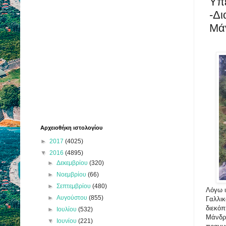
Υπε
-Δι
Μά
Αρχειοθήκη ιστολογίου
►
2017
(4025)
▼
2016
(4895)
►
Δεκεμβρίου
(320)
►
Νοεμβρίου
(66)
►
Σεπτεμβρίου
(480)
Λόγω ι
►
Αυγούστου
(855)
Γαλλικ
διεκόπ
►
Ιουλίου
(532)
Μάνδρω
▼
Ιουνίου
(221)