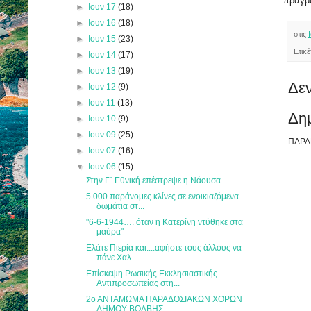
πραγμα
►
Ιουν 17
(18)
►
Ιουν 16
(18)
στις
►
Ιουν 15
(23)
Ετικ
►
Ιουν 14
(17)
►
Ιουν 13
(19)
Δεν
►
Ιουν 12
(9)
►
Ιουν 11
(13)
Δη
►
Ιουν 10
(9)
►
Ιουν 09
(25)
ΠΑΡΑ
►
Ιουν 07
(16)
▼
Ιουν 06
(15)
Στην Γ΄ Εθνική επέστρεψε η Νάουσα
5.000 παράνομες κλίνες σε ενοικιαζόμενα
δωμάτια στ...
"6-6-1944…. όταν η Κατερίνη ντύθηκε στα
μαύρα"
Ελάτε Πιερία και....αφήστε τους άλλους να
πάνε Χαλ...
Επίσκεψη Ρωσικής Εκκλησιαστικής
Αντιπροσωπείας στη...
2ο ΑΝΤΑΜΩΜΑ ΠΑΡΑΔΟΣΙΑΚΩΝ ΧΟΡΩΝ
ΔΗΜΟΥ ΒΟΛΒΗΣ