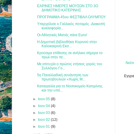
ΕΑΡΙΝΕΣ ΗΜΕΡΕΣ ΜΟΥΣΩΝ ΣΤΟ 3Ο
ΔΗΜΟΤΙΚΟ ΚΑΤΕΡΙΝΗΣ
ΠΡΟΓΡΑΜΜΑ 45ου ΦΕΣΤΙΒΑΛ ΟΛΥΜΠΟΥ
Υπερχείλισε ο Γαλλικός ποταμός -Διακοπή
κυκλοφορία...
Οι Αθλητικές Ματιές πάνε Euro!
Η Δημοτική βιβλιοθήκη Κορινού στην
Καλοκαιρινή Εκσ...
Κρούσμα επίθεσης σε ανήλικο σήμερα το
πρωί στην πε...
Νεότ
Με επιτυχία ο πρώτος ετήσιος χορός του
Συλλόγου Γο...
5η Πανελλαδική συνάντηση των
Εγγρα
πρωτοβουλιών «Χωρίς Μ...
Καταγγελία για το Νοσοκομείο Κατερίνης
και την υπό...
►
Ιουν 05
(8)
►
Ιουν 04
(4)
►
Ιουν 03
(6)
►
Ιουν 02
(12)
►
Ιουν 01
(9)