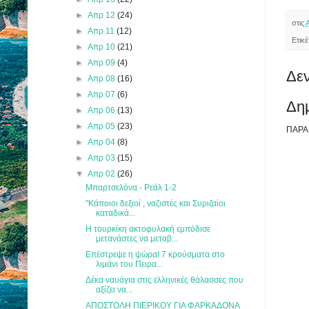
►
Απρ 12
(24)
στις
►
Απρ 11
(12)
Ετικ
►
Απρ 10
(21)
►
Απρ 09
(4)
Δεν
►
Απρ 08
(16)
►
Απρ 07
(6)
Δη
►
Απρ 06
(13)
►
Απρ 05
(23)
ΠΑΡΑ
►
Απρ 04
(8)
►
Απρ 03
(15)
▼
Απρ 02
(26)
Μπαρτσελόνα - Ρεάλ 1-2
"Κάποιοι δεξιοί , ναζιστές και Συριζαίοι
καταδικά...
Η τουρκίκη ακτοφυλακή εμπόδισε
μετανάστες να μεταβ...
Επέστρεψε η ψώρα! 7 κρούσματα στο
λιμάνι του Πειρα...
Δέκα ναυάγια στις ελληνικές θάλασσες που
αξίζει να...
ΑΠΟΣΤΟΛΗ ΠΙΕΡΙΚΟΥ ΓΙΑ ΦΑΡΚΑΔΟΝΑ