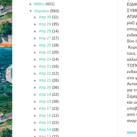
►
Μαΐου
(421)
ΕΙΔΙ
ΣΥΜΒ
▼
Απριλίου
(583)
ΑΠΑΡ
►
Απρ 30
(11)
μαζί
►
Απρ 29
(35)
υποχ
►
Απρ 28
(14)
ενδε
►
Απρ 27
(27)
δύο 
►
Απρ 26
(18)
Κυρω
►
Απρ 25
(20)
τους
αλλο
►
Απρ 24
(14)
ΤΟΠ
►
Απρ 23
(16)
ενδι
►
Απρ 22
(12)
στα 
►
Απρ 21
(26)
Αντί
►
Απρ 20
(36)
για 
►
Απρ 19
(22)
Σεμε
►
Απρ 18
(38)
και 
υποβ
►
Απρ 17
(23)
από 
►
Απρ 16
(12)
αναρτ
►
Απρ 15
(22)
►
Απρ 14
(18)
www.d
►
Απρ 13
(22)