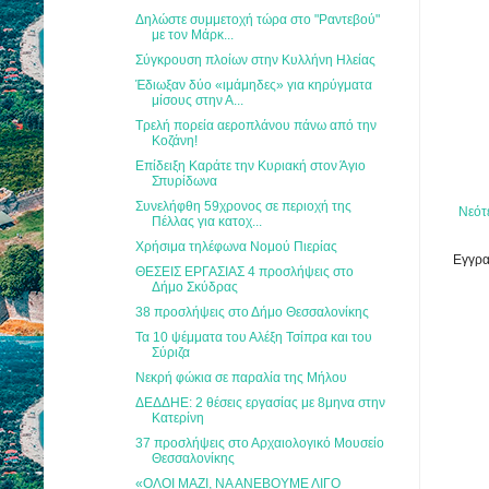
Δηλώστε συμμετοχή τώρα στο "Ραντεβού"
με τον Μάρκ...
Σύγκρουση πλοίων στην Κυλλήνη Ηλείας
Έδιωξαν δύο «ιμάμηδες» για κηρύγματα
μίσους στην Α...
Τρελή πορεία αεροπλάνου πάνω από την
Κοζάνη!
Επίδειξη Καράτε την Κυριακή στον Άγιο
Σπυρίδωνα
Συνελήφθη 59χρονος σε περιοχή της
Νεότ
Πέλλας για κατοχ...
Χρήσιμα τηλέφωνα Νομού Πιερίας
Εγγρα
ΘΕΣΕΙΣ ΕΡΓΑΣΙΑΣ 4 προσλήψεις στο
Δήμο Σκύδρας
38 προσλήψεις στο Δήμο Θεσσαλονίκης
Τα 10 ψέμματα του Αλέξη Τσίπρα και του
Σύριζα
Νεκρή φώκια σε παραλία της Μήλου
ΔΕΔΔΗΕ: 2 θέσεις εργασίας με 8μηνα στην
Κατερίνη
37 προσλήψεις στο Αρχαιολογικό Μουσείο
Θεσσαλονίκης
«ΟΛΟΙ ΜΑΖΙ, ΝΑ ΑΝΕΒΟΥΜΕ ΛΙΓΟ