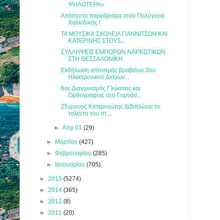
ΨΗΛΟΤΕΡΑ»
Απίστευτο παρκάρισμα στον Πολύγυρο
Χαλκιδικής !
ΤΑ ΜΟΥΣΙΚΑ ΣΧΟΛΕΙΑ ΓΙΑΝΝΙΤΣΩΝ ΚΑΙ
ΚΑΤΕΡΙΝΗΣ ΣΤΟΥΣ...
ΣΥΛΛΗΨΕΙΣ ΕΜΠΟΡΩΝ ΝΑΡΚΩΤΙΚΩΝ
ΣΤΗ ΘΕΣΣΑΛΟΝΙΚΗ
Εκδήλωση απονομής βραβείων 3ου
Ηλεκτρονικού Διαγων...
6ος Διαγωνισμός Γλώσσας και
Ορθογραφίας στο Γυμνάσ...
25χρονος Κατερινιώτης ξεδιπλώνει το
ταλέντο του στ...
►
Απρ 01
(29)
►
Μαρτίου
(427)
►
Φεβρουαρίου
(285)
►
Ιανουαρίου
(705)
►
2015
(5274)
►
2014
(365)
►
2012
(8)
►
2011
(20)