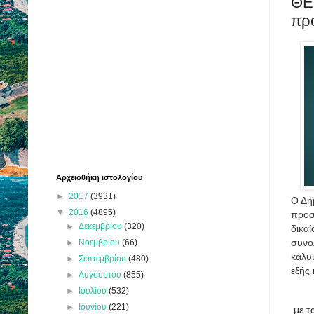
ΘΕ
πρ
Αρχειοθήκη ιστολογίου
►
2017
(3931)
Ο Δή
▼
2016
(4895)
προσ
►
Δεκεμβρίου
(320)
δικαί
συνο
►
Νοεμβρίου
(66)
κάλυ
►
Σεπτεμβρίου
(480)
εξής 
►
Αυγούστου
(855)
►
Ιουλίου
(532)
►
Ιουνίου
(221)
με τα