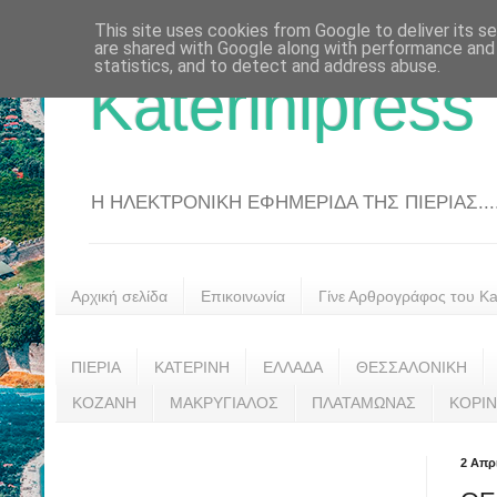
This site uses cookies from Google to deliver its se
are shared with Google along with performance and 
statistics, and to detect and address abuse.
Katerinipress
Η ΗΛΕΚΤΡΟΝΙΚΗ ΕΦΗΜΕΡΙΔΑ ΤΗΣ ΠΙΕΡΙΑΣ....
Αρχική σελίδα
Επικοινωνία
Γίνε Αρθρογράφος του Kat
ΠΙΕΡΙΑ
ΚΑΤΕΡΙΝΗ
ΕΛΛΑΔΑ
ΘΕΣΣΑΛΟΝΙΚΗ
ΚΟΖΑΝΗ
ΜΑΚΡΥΓΙΑΛΟΣ
ΠΛΑΤΑΜΩΝΑΣ
ΚΟΡΙ
2 Απρ