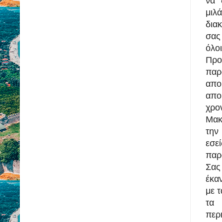
να 
μιλ
δια
σας
όλο
Προ
παρ
απο
απο
χρο
Μακ
την 
εσε
παρ
Σας
έκα
με 
τα 
πε