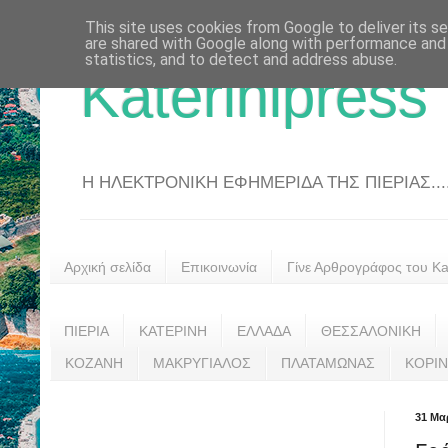
This site uses cookies from Google to deliver its se
are shared with Google along with performance and 
statistics, and to detect and address abuse.
Katerinipress
Η ΗΛΕΚΤΡΟΝΙΚΗ ΕΦΗΜΕΡΙΔΑ ΤΗΣ ΠΙΕΡΙΑΣ....
Αρχική σελίδα
Επικοινωνία
Γίνε Αρθρογράφος του Kat
ΠΙΕΡΙΑ
ΚΑΤΕΡΙΝΗ
ΕΛΛΑΔΑ
ΘΕΣΣΑΛΟΝΙΚΗ
ΚΟΖΑΝΗ
ΜΑΚΡΥΓΙΑΛΟΣ
ΠΛΑΤΑΜΩΝΑΣ
ΚΟΡΙ
31 Μα