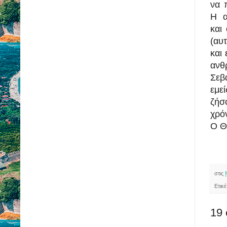
να 
Η α
και 
(αυ
και 
ανθ
Σεβ
εμε
ζήσ
χρόν
Ο Θ
στις
Ετικέ
19 