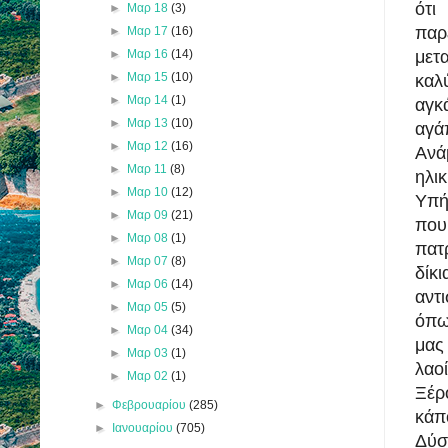
ότι
►
Μαρ 18
(3)
πα
►
Μαρ 17
(16)
►
Μαρ 16
(14)
μετ
►
Μαρ 15
(10)
καλ
►
Μαρ 14
(1)
αγκ
►
Μαρ 13
(10)
αγά
►
Μαρ 12
(16)
Ανά
►
Μαρ 11
(8)
ηλι
►
Μαρ 10
(12)
Υπή
►
Μαρ 09
(21)
που
►
Μαρ 08
(1)
πατ
►
Μαρ 07
(8)
δίκ
►
Μαρ 06
(14)
αντ
►
Μαρ 05
(5)
όπω
►
Μαρ 04
(34)
μας 
►
Μαρ 03
(1)
λαο
►
Μαρ 02
(1)
Ξέρ
►
Φεβρουαρίου
(285)
κάπ
►
Ιανουαρίου
(705)
Δύσ