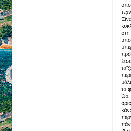
οπο
τεχ
Είν
κυκ
στη
υπ
μπε
πρό
έτσ
ταΐ
περ
μάλ
τα 
Θα 
ορι
κάν
περ
πάν