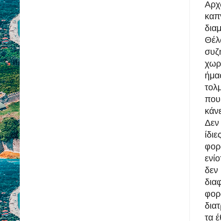
Αρ
κα
δια
Θέλ
συ
χωρ
ήμ
τολ
που
κάν
Δεν
ίδι
φορ
ενί
δε
διαφ
φορά
δια
τα έ