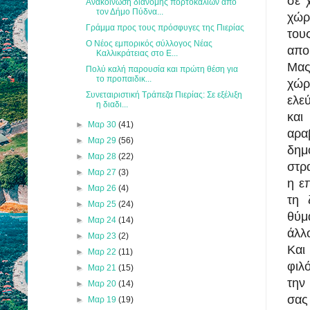
σε 
Ανακοίνωση διανομής πορτοκαλιών από
τον Δήμο Πύδνα...
χώρ
Γράμμα προς τους πρόσφυγες της Πιερίας
του
Ο Νέος εμπορικός σύλλογος Νέας
απο
Καλλικράτειας στο Ε...
Μας
Πολύ καλή παρουσία και πρώτη θέση για
το προπαιδικ...
χώρ
Συνεταιριστική Τράπεζα Πιερίας: Σε εξέλιξη
ελε
η διαδι...
και
►
Μαρ 30
(41)
αρα
►
Μαρ 29
(56)
δημ
►
Μαρ 28
(22)
στρ
►
Μαρ 27
(3)
η ε
►
Μαρ 26
(4)
τη 
►
Μαρ 25
(24)
θύμ
►
Μαρ 24
(14)
άλλ
►
Μαρ 23
(2)
Και
►
Μαρ 22
(11)
φιλ
►
Μαρ 21
(15)
την
►
Μαρ 20
(14)
σας
►
Μαρ 19
(19)