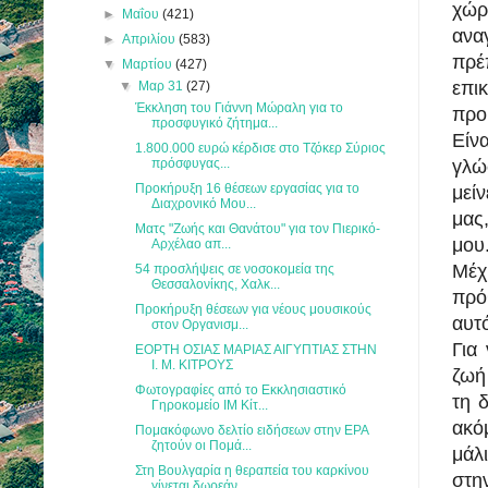
χώρ
►
Μαΐου
(421)
ανα
►
Απριλίου
(583)
πρ
▼
Μαρτίου
(427)
επι
▼
Μαρ 31
(27)
Έκκληση του Γιάννη Μώραλη για το
προ
προσφυγικό ζήτημα...
Είν
1.800.000 ευρώ κέρδισε στο Τζόκερ Σύριος
πρόσφυγας...
γλώ
Προκήρυξη 16 θέσεων εργασίας για το
μεί
Διαχρονικό Μου...
μας
Ματς "Ζωής και Θανάτου" για τον Πιερικό-
μου
Αρχέλαο απ...
Μέχ
54 προσλήψεις σε νοσοκομεία της
Θεσσαλονίκης, Χαλκ...
πρό
Προκήρυξη θέσεων για νέους μουσικούς
αυτ
στον Οργανισμ...
Για
ΕΟΡΤΗ ΟΣΙΑΣ ΜΑΡΙΑΣ ΑΙΓΥΠΤΙΑΣ ΣΤΗΝ
Ι. Μ. ΚΙΤΡΟΥΣ
ζωή
Φωτογραφίες από το Εκκλησιαστικό
τη 
Γηροκομείο ΙΜ Κίτ...
ακό
Πομακόφωνο δελτίο ειδήσεων στην ΕΡΑ
ζητούν οι Πομά...
μάλ
Στη Βουλγαρία η θεραπεία του καρκίνου
στη
γίνεται δωρεάν