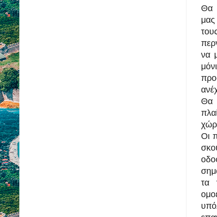
Θα 
μας
του
περ
να 
μόν
προ
ανέ
Θα 
πλαί
χώρ
Οι π
σκο
οδο
σημ
τα 
ομο
υπ