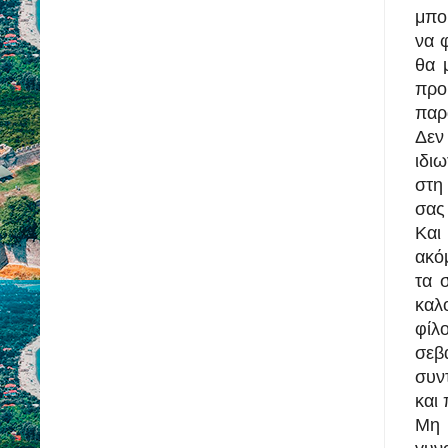
μπο
να 
θα 
προ
παρ
Δεν
ιδι
στ
σας 
Και
ακό
τα 
καλ
φίλ
σεβ
συν
και 
Μη 