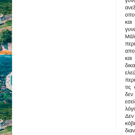
γυν
ανε
οπο
και
γυν
Μάλ
πε
απο
και
δικ
ελε
περι
τις
δεν
εσεί
λόγ
Δεν
κόβ
δια