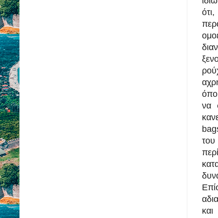
ιδιω
ότι
περ
ομο
δια
ξεν
ρού
αχρ
όπο
να 
καν
bag
του
πε
κατ
δυν
Επί
αδια
και