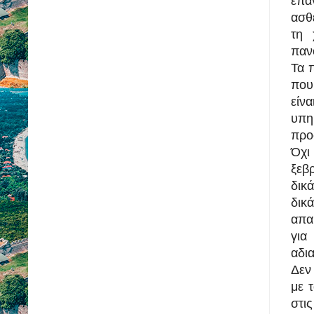
επ
ασθ
τη 
παν
Τα 
που
είν
υπη
προ
Όχι
ξεβ
δικά
δικ
απα
γι
αδι
Δεν
με 
στι