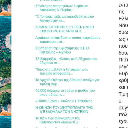
εντ
Σύνδεσμος Αποστράτων Σωμάτων
Ασφαλείας Ν.Πιερίας -...
τις
"Ο Τσίπρας ταΐζει μαχαιροβγάλτες από
Ελλ
Αφγανιστάν κα...
Ναυ
ΔΗΜΟΣ ΚΑΤΕΡΙΝΗΣ: ΣΥΓΚΕΝΤΡΩΣΗ
ΕΙΔΩΝ ΠΡΩΤΗΣ ΑΝΑΓΚΗΣ ...
όμω
Αφαίρεση πινακίδων σε όσους παρκάρουν
ως 
παράνομα στο...
που
Συντήρηση της υφιστάμενης Π.Ε.Ο.
δο
Κατερίνης – Αιγινίου
13 διαρρήξεις - κλοπές από 25χρονο και
Πισ
23χρονο σε ...
μεγ
"Ίσως στο μέλλον η λατρεμένη μου
Ευρ
πατρίδα αποφασίσε...
κρύ
Το Αρχαίο Θέατρο της Λάρισας ανοίγει για
πρώτη φορ...
και 
40.000 δολάρια το χρόνο ο μισθός του
Τιμη
σκουπιδιάρη σ...
οι 
«Πόθεν Έσχες»: Αθώος ο Γ.Σταθάκης
συγ
Η ΚΙΝΗΣΗ ΤΟΥ ΜΗΤΡΟΠΟΛΙΤΗ ΤΗΝ
Δ΄ΕΒΔΟΜΑΔΑ ΤΩΝ ΝΗΣΤΕΙΩΝ
πολ
Το 82% των αναγνωστών του
έχο
Katerinipress διαφωνεί μ...