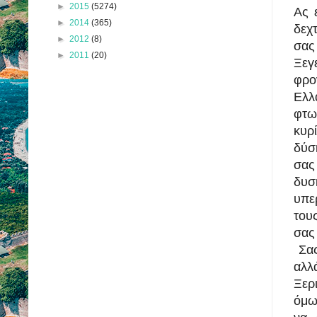
►
2015
(5274)
Ας 
►
2014
(365)
δεχ
►
2012
(8)
σα
►
2011
(20)
Ξεγ
φρο
Ελλ
φτω
κυρ
δύσ
σας
δυσ
υπε
του
σας
Σας
αλλ
Ξερ
όμω