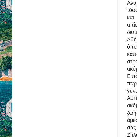
Ανα
τόσ
και
απί
διαμ
Αθή
όπο
κάπ
στρ
ακό
Είπ
πα
γυν
Αυτ
ακό
ζωή
άμεσ
σας
Ζηλ